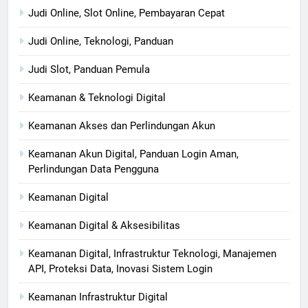
Judi Online, Slot Online, Pembayaran Cepat
Judi Online, Teknologi, Panduan
Judi Slot, Panduan Pemula
Keamanan & Teknologi Digital
Keamanan Akses dan Perlindungan Akun
Keamanan Akun Digital, Panduan Login Aman,
Perlindungan Data Pengguna
Keamanan Digital
Keamanan Digital & Aksesibilitas
Keamanan Digital, Infrastruktur Teknologi, Manajemen
API, Proteksi Data, Inovasi Sistem Login
Keamanan Infrastruktur Digital