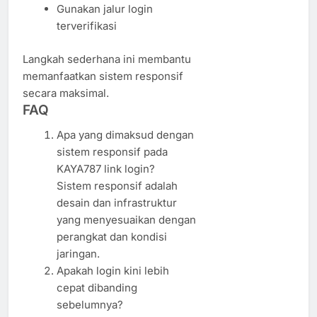
Gunakan jalur login
terverifikasi
Langkah sederhana ini membantu
memanfaatkan sistem responsif
secara maksimal.
FAQ
Apa yang dimaksud dengan
sistem responsif pada
KAYA787 link login?
Sistem responsif adalah
desain dan infrastruktur
yang menyesuaikan dengan
perangkat dan kondisi
jaringan.
Apakah login kini lebih
cepat dibanding
sebelumnya?