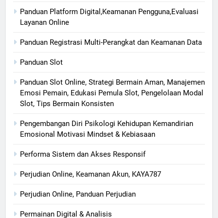
Panduan Platform Digital,Keamanan Pengguna,Evaluasi
Layanan Online
Panduan Registrasi Multi-Perangkat dan Keamanan Data
Panduan Slot
Panduan Slot Online, Strategi Bermain Aman, Manajemen
Emosi Pemain, Edukasi Pemula Slot, Pengelolaan Modal
Slot, Tips Bermain Konsisten
Pengembangan Diri Psikologi Kehidupan Kemandirian
Emosional Motivasi Mindset & Kebiasaan
Performa Sistem dan Akses Responsif
Perjudian Online, Keamanan Akun, KAYA787
Perjudian Online, Panduan Perjudian
Permainan Digital & Analisis