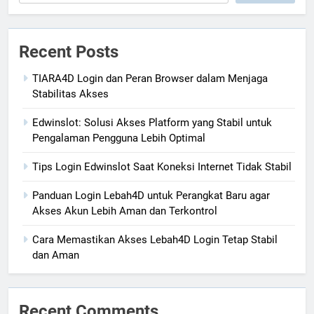
Recent Posts
TIARA4D Login dan Peran Browser dalam Menjaga
Stabilitas Akses
Edwinslot: Solusi Akses Platform yang Stabil untuk
Pengalaman Pengguna Lebih Optimal
Tips Login Edwinslot Saat Koneksi Internet Tidak Stabil
Panduan Login Lebah4D untuk Perangkat Baru agar
Akses Akun Lebih Aman dan Terkontrol
Cara Memastikan Akses Lebah4D Login Tetap Stabil
dan Aman
Recent Comments