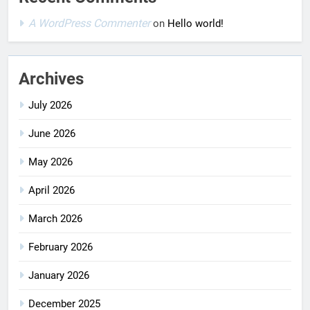
A WordPress Commenter
on
Hello world!
Archives
July 2026
June 2026
May 2026
April 2026
March 2026
February 2026
January 2026
December 2025