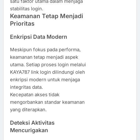
satu faktor utama dalam menjaga
stabilitas login.
Keamanan Tetap Menjadi
Prioritas
Enkripsi Data Modern
Meskipun fokus pada performa,
keamanan tetap menjadi aspek
utama. Setiap proses login melalui
KAYA787 link login dilindungi oleh
enkripsi modern untuk menjaga
integritas data.
Kecepatan akses tidak
mengorbankan standar keamanan
yang diterapkan.
Deteksi Aktivitas
Mencurigakan