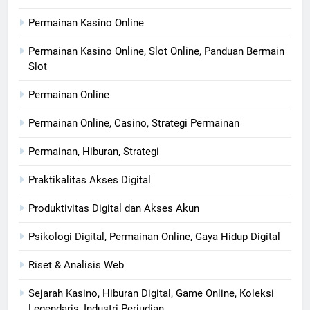
Permainan Kasino Online
Permainan Kasino Online, Slot Online, Panduan Bermain
Slot
Permainan Online
Permainan Online, Casino, Strategi Permainan
Permainan, Hiburan, Strategi
Praktikalitas Akses Digital
Produktivitas Digital dan Akses Akun
Psikologi Digital, Permainan Online, Gaya Hidup Digital
Riset & Analisis Web
Sejarah Kasino, Hiburan Digital, Game Online, Koleksi
Legendaris, Industri Perjudian