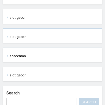
slot gacor
slot gacor
spaceman
slot gacor
Search
SEARCH