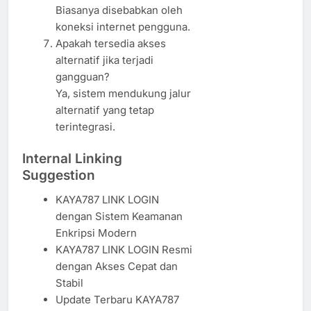
Biasanya disebabkan oleh
koneksi internet pengguna.
Apakah tersedia akses
alternatif jika terjadi
gangguan?
Ya, sistem mendukung jalur
alternatif yang tetap
terintegrasi.
Internal Linking
Suggestion
KAYA787 LINK LOGIN
dengan Sistem Keamanan
Enkripsi Modern
KAYA787 LINK LOGIN Resmi
dengan Akses Cepat dan
Stabil
Update Terbaru KAYA787