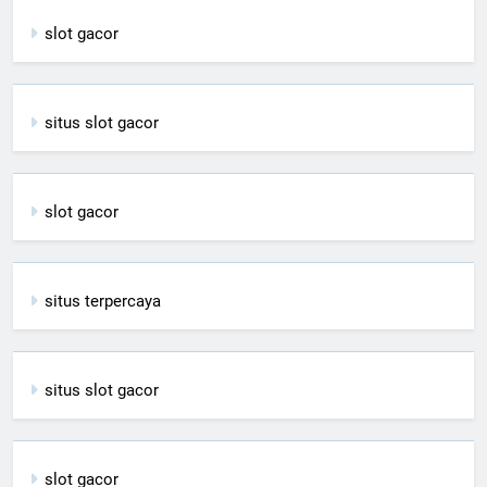
slot gacor
situs slot gacor
slot gacor
situs terpercaya
situs slot gacor
slot gacor