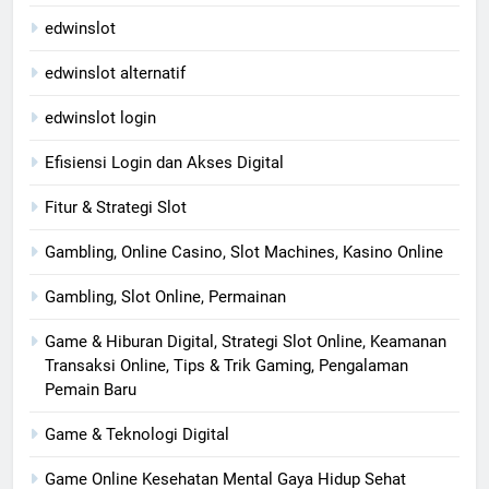
edwinslot
edwinslot alternatif
edwinslot login
Efisiensi Login dan Akses Digital
Fitur & Strategi Slot
Gambling, Online Casino, Slot Machines, Kasino Online
Gambling, Slot Online, Permainan
Game & Hiburan Digital, Strategi Slot Online, Keamanan
Transaksi Online, Tips & Trik Gaming, Pengalaman
Pemain Baru
Game & Teknologi Digital
Game Online Kesehatan Mental Gaya Hidup Sehat