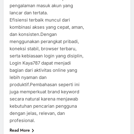
pengalaman masuk akun yang
lancar dan tertata.
Efisiensi terbaik muncul dari
kombinasi akses yang cepat, aman,
dan konsisten.Dengan
menggunakan perangkat pribadi,
koneksi stabil, browser terbaru,
serta kebiasaan login yang disiplin,
Login Kaya787 dapat menjadi
bagian dari aktivitas online yang
lebih nyaman dan
produktif.Pembahasan seperti ini
juga memperkuat brand keyword
secara natural karena menjawab
kebutuhan pencarian pengguna
dengan jelas, relevan, dan
profesional.
Read More