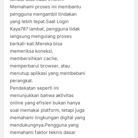
Memahami proses ini membantu
pengguna mengambil tindakan
yang lebih tepat.Saat Login
Kaya787 lambat, pengguna tidak
langsung mengulang proses
berkali-kali.Mereka bisa
memeriksa koneksi,
membersihkan cache,
memperbarui browser, atau
menutup aplikasi yang membebani
perangkat.
Pendekatan seperti ini
menunjukkan bahwa aktivitas
online yang efisien bukan hanya
soal memakai platform, tetapi juga
memahami lingkungan digital yang
mendukungnya.Pengguna yang
memahami faktor teknis dasar