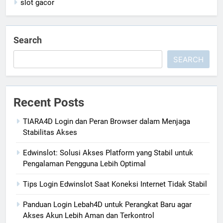
slot gacor
Search
SEARCH
Recent Posts
TIARA4D Login dan Peran Browser dalam Menjaga
Stabilitas Akses
Edwinslot: Solusi Akses Platform yang Stabil untuk
Pengalaman Pengguna Lebih Optimal
Tips Login Edwinslot Saat Koneksi Internet Tidak Stabil
Panduan Login Lebah4D untuk Perangkat Baru agar
Akses Akun Lebih Aman dan Terkontrol