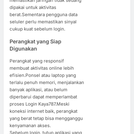
memastikan jaringan tidak sedang
dipakai untuk aktivitas
berat.Sementara pengguna data
seluler perlu memastikan sinyal
cukup kuat sebelum login.
Perangkat yang Siap
Digunakan
Perangkat yang responsif
membuat aktivitas online lebih
efisien.Ponsel atau laptop yang
terlalu penuh memori, menjalankan
banyak aplikasi, atau belum
diperbarui dapat memperlambat
proses Login Kaya787.Meski
koneksi internet baik, perangkat
yang berat tetap bisa mengganggu
kenyamanan akses.
Sebelum login, tutup aplikasi yang