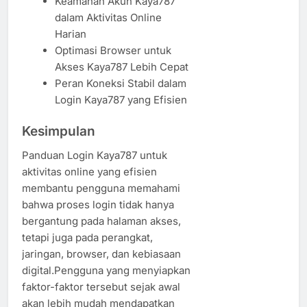
Keamanan Akun Kaya787
dalam Aktivitas Online
Harian
Optimasi Browser untuk
Akses Kaya787 Lebih Cepat
Peran Koneksi Stabil dalam
Login Kaya787 yang Efisien
Kesimpulan
Panduan Login Kaya787 untuk
aktivitas online yang efisien
membantu pengguna memahami
bahwa proses login tidak hanya
bergantung pada halaman akses,
tetapi juga pada perangkat,
jaringan, browser, dan kebiasaan
digital.Pengguna yang menyiapkan
faktor-faktor tersebut sejak awal
akan lebih mudah mendapatkan