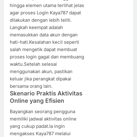
hingga elemen utama terlihat jelas
agar proses Login Kaya787 dapat
dilakukan dengan lebih teliti.
Langkah keempat adalah
memasukkan data akun dengan
hati-hati.Kesalahan kecil seperti
salah mengetik dapat membuat
proses login gagal dan membuang
waktu.Setelah selesai
menggunakan akun, pastikan
keluar jika perangkat dipakai
bersama orang lain.
Skenario Praktis Aktivitas
Online yang Efisien
Bayangkan seorang pengguna
memiliki jadwal aktivitas online
yang cukup padat.Ia ingin
mengakses Kaya787 melalui