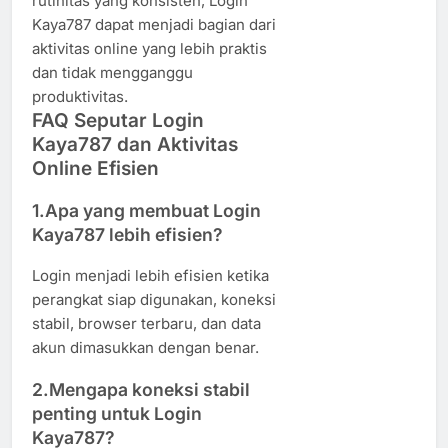
rutinitas yang konsisten, Login
Kaya787 dapat menjadi bagian dari
aktivitas online yang lebih praktis
dan tidak mengganggu
produktivitas.
FAQ Seputar Login
Kaya787 dan Aktivitas
Online Efisien
1.Apa yang membuat Login
Kaya787 lebih efisien?
Login menjadi lebih efisien ketika
perangkat siap digunakan, koneksi
stabil, browser terbaru, dan data
akun dimasukkan dengan benar.
2.Mengapa koneksi stabil
penting untuk Login
Kaya787?