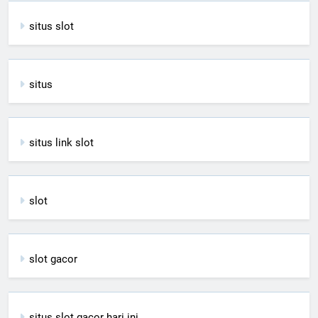
situs slot
situs
situs link slot
slot
slot gacor
situs slot gacor hari ini