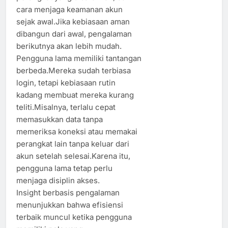
cara menjaga keamanan akun
sejak awal.Jika kebiasaan aman
dibangun dari awal, pengalaman
berikutnya akan lebih mudah.
Pengguna lama memiliki tantangan
berbeda.Mereka sudah terbiasa
login, tetapi kebiasaan rutin
kadang membuat mereka kurang
teliti.Misalnya, terlalu cepat
memasukkan data tanpa
memeriksa koneksi atau memakai
perangkat lain tanpa keluar dari
akun setelah selesai.Karena itu,
pengguna lama tetap perlu
menjaga disiplin akses.
Insight berbasis pengalaman
menunjukkan bahwa efisiensi
terbaik muncul ketika pengguna