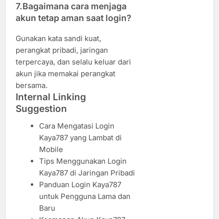
7.Bagaimana cara menjaga
akun tetap aman saat login?
Gunakan kata sandi kuat,
perangkat pribadi, jaringan
terpercaya, dan selalu keluar dari
akun jika memakai perangkat
bersama.
Internal Linking
Suggestion
Cara Mengatasi Login
Kaya787 yang Lambat di
Mobile
Tips Menggunakan Login
Kaya787 di Jaringan Pribadi
Panduan Login Kaya787
untuk Pengguna Lama dan
Baru