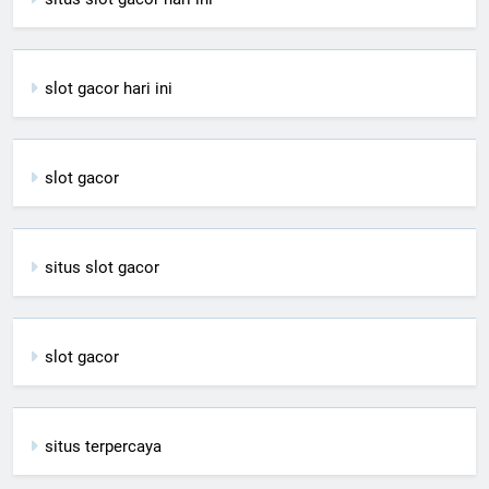
slot gacor hari ini
slot gacor
situs slot gacor
slot gacor
situs terpercaya