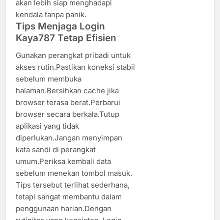
akan lebih siap menghadapi
kendala tanpa panik.
Tips Menjaga Login
Kaya787 Tetap Efisien
Gunakan perangkat pribadi untuk
akses rutin.Pastikan koneksi stabil
sebelum membuka
halaman.Bersihkan cache jika
browser terasa berat.Perbarui
browser secara berkala.Tutup
aplikasi yang tidak
diperlukan.Jangan menyimpan
kata sandi di perangkat
umum.Periksa kembali data
sebelum menekan tombol masuk.
Tips tersebut terlihat sederhana,
tetapi sangat membantu dalam
penggunaan harian.Dengan