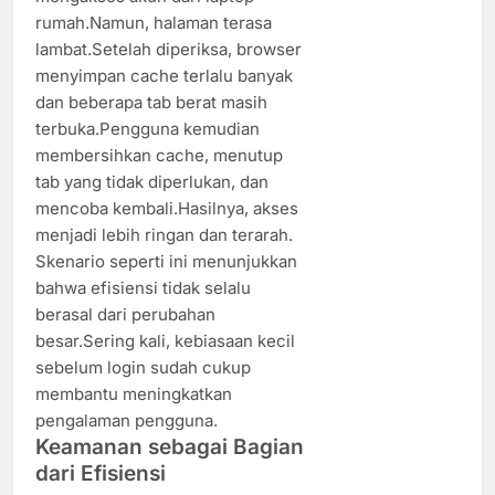
rumah.Namun, halaman terasa
lambat.Setelah diperiksa, browser
menyimpan cache terlalu banyak
dan beberapa tab berat masih
terbuka.Pengguna kemudian
membersihkan cache, menutup
tab yang tidak diperlukan, dan
mencoba kembali.Hasilnya, akses
menjadi lebih ringan dan terarah.
Skenario seperti ini menunjukkan
bahwa efisiensi tidak selalu
berasal dari perubahan
besar.Sering kali, kebiasaan kecil
sebelum login sudah cukup
membantu meningkatkan
pengalaman pengguna.
Keamanan sebagai Bagian
dari Efisiensi