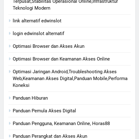
Terpusat,Stabilitas Operasional Online,Infrastruktur
Teknologi Modern
link alternatif edwinslot
login edwinslot alternatif
Optimasi Browser dan Akses Akun
Optimasi Browser dan Keamanan Akses Online
Optimasi Jaringan Android,Troubleshooting Akses
Web,Keamanan Akses Digital,Panduan Mobile,Performa
Koneksi
Panduan Hiburan
Panduan Pemula Akses Digital
Panduan Pengguna, Keamanan Online, Horas88
Panduan Perangkat dan Akses Akun