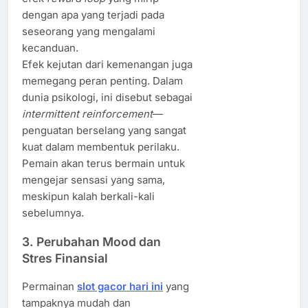
dengan apa yang terjadi pada
seseorang yang mengalami
kecanduan.
Efek kejutan dari kemenangan juga
memegang peran penting. Dalam
dunia psikologi, ini disebut sebagai
intermittent reinforcement
—
penguatan berselang yang sangat
kuat dalam membentuk perilaku.
Pemain akan terus bermain untuk
mengejar sensasi yang sama,
meskipun kalah berkali-kali
sebelumnya.
3.
Perubahan Mood dan
Stres Finansial
Permainan
slot gacor hari ini
yang
tampaknya mudah dan