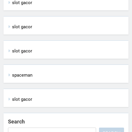
slot gacor
slot gacor
slot gacor
spaceman
slot gacor
Search