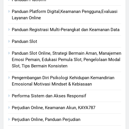
Panduan Platform Digital,Keamanan Pengguna,Evaluasi
Layanan Online
Panduan Registrasi Multi-Perangkat dan Keamanan Data
Panduan Slot
Panduan Slot Online, Strategi Bermain Aman, Manajemen
Emosi Pemain, Edukasi Pemula Slot, Pengelolaan Modal
Slot, Tips Bermain Konsisten
Pengembangan Diri Psikologi Kehidupan Kemandirian
Emosional Motivasi Mindset & Kebiasaan
Performa Sistem dan Akses Responsif
Perjudian Online, Keamanan Akun, KAYA787
Perjudian Online, Panduan Perjudian