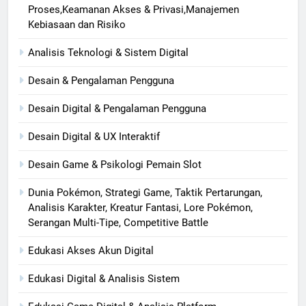
Proses,Keamanan Akses & Privasi,Manajemen
Kebiasaan dan Risiko
Analisis Teknologi & Sistem Digital
Desain & Pengalaman Pengguna
Desain Digital & Pengalaman Pengguna
Desain Digital & UX Interaktif
Desain Game & Psikologi Pemain Slot
Dunia Pokémon, Strategi Game, Taktik Pertarungan,
Analisis Karakter, Kreatur Fantasi, Lore Pokémon,
Serangan Multi-Tipe, Competitive Battle
Edukasi Akses Akun Digital
Edukasi Digital & Analisis Sistem