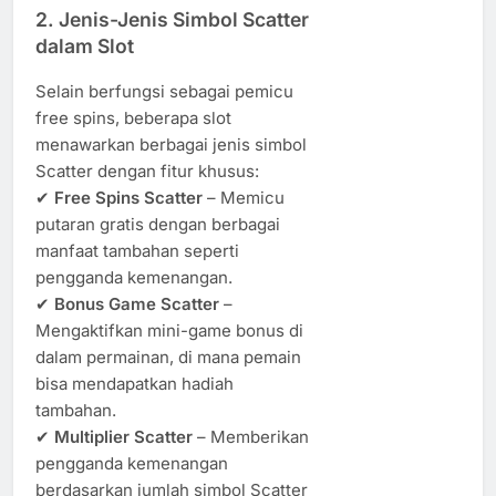
2. Jenis-Jenis Simbol Scatter
dalam Slot
Selain berfungsi sebagai pemicu
free spins, beberapa slot
menawarkan berbagai jenis simbol
Scatter dengan fitur khusus:
✔
Free Spins Scatter
– Memicu
putaran gratis dengan berbagai
manfaat tambahan seperti
pengganda kemenangan.
✔
Bonus Game Scatter
–
Mengaktifkan mini-game bonus di
dalam permainan, di mana pemain
bisa mendapatkan hadiah
tambahan.
✔
Multiplier Scatter
– Memberikan
pengganda kemenangan
berdasarkan jumlah simbol Scatter