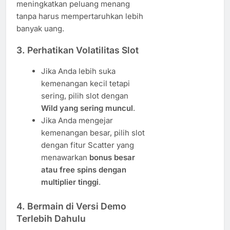
meningkatkan peluang menang
tanpa harus mempertaruhkan lebih
banyak uang.
3. Perhatikan Volatilitas Slot
Jika Anda lebih suka
kemenangan kecil tetapi
sering, pilih slot dengan
Wild yang sering muncul
.
Jika Anda mengejar
kemenangan besar, pilih slot
dengan fitur Scatter yang
menawarkan
bonus besar
atau free spins dengan
multiplier tinggi
.
4. Bermain di Versi Demo
Terlebih Dahulu