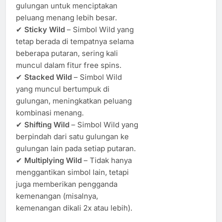
gulungan untuk menciptakan
peluang menang lebih besar.
✔
Sticky Wild
– Simbol Wild yang
tetap berada di tempatnya selama
beberapa putaran, sering kali
muncul dalam fitur free spins.
✔
Stacked Wild
– Simbol Wild
yang muncul bertumpuk di
gulungan, meningkatkan peluang
kombinasi menang.
✔
Shifting Wild
– Simbol Wild yang
berpindah dari satu gulungan ke
gulungan lain pada setiap putaran.
✔
Multiplying Wild
– Tidak hanya
menggantikan simbol lain, tetapi
juga memberikan pengganda
kemenangan (misalnya,
kemenangan dikali 2x atau lebih).