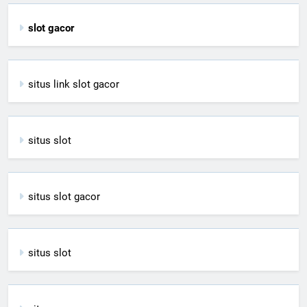
slot gacor
situs link slot gacor
situs slot
situs slot gacor
situs slot