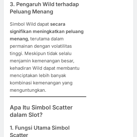
3. Pengaruh Wild terhadap
Peluang Menang
Simbol Wild dapat
secara
signifikan meningkatkan peluang
menang
, terutama dalam
permainan dengan volatilitas
tinggi. Meskipun tidak selalu
menjamin kemenangan besar,
kehadiran Wild dapat membantu
menciptakan lebih banyak
kombinasi kemenangan yang
menguntungkan.
Apa Itu Simbol Scatter
dalam Slot?
1. Fungsi Utama Simbol
Scatter