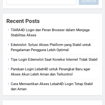
SEARCH
Recent Posts
TIARA4D Login dan Peran Browser dalam Menjaga
Stabilitas Akses
Edwinslot: Solusi Akses Platform yang Stabil untuk
Pengalaman Pengguna Lebih Optimal
Tips Login Edwinslot Saat Koneksi Internet Tidak Stabil
Panduan Login Lebah4D untuk Perangkat Baru agar
Akses Akun Lebih Aman dan Terkontrol
Cara Memastikan Akses Lebah4D Login Tetap Stabil
dan Aman