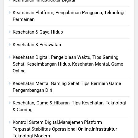
Keamanan Infrastruktur Digital
Keamanan Platform, Pengalaman Pengguna, Teknologi
Permainan
Kesehatan & Gaya Hidup
Kesehatan & Perawatan
Kesehatan Digital, Pengelolaan Waktu, Tips Gaming
Sehat, Keseimbangan Hidup, Kesehatan Mental, Game
Online
Kesehatan Mental Gaming Sehat Tips Bermain Game
Pengembangan Diri
Kesehatan, Game & Hiburan, Tips Kesehatan, Teknologi
& Gaming
Kontrol Sistem Digital,Manajemen Platform
Terpusat,Stabilitas Operasional Online,Infrastruktur
Teknologi Modern