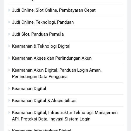
Judi Online, Slot Online, Pembayaran Cepat
Judi Online, Teknologi, Panduan
Judi Slot, Panduan Pemula
Keamanan & Teknologi Digital
Keamanan Akses dan Perlindungan Akun
Keamanan Akun Digital, Panduan Login Aman,
Perlindungan Data Pengguna
Keamanan Digital
Keamanan Digital & Aksesibilitas
Keamanan Digital, Infrastruktur Teknologi, Manajemen
API, Proteksi Data, Inovasi Sistem Login