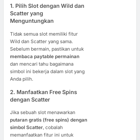
1. Pilih Slot dengan Wild dan
Scatter yang
Menguntungkan
Tidak semua slot memiliki fitur
Wild dan Scatter yang sama.
Sebelum bermain, pastikan untuk
membaca paytable permainan
dan mencari tahu bagaimana
simbol ini bekerja dalam slot yang
Anda pilih.
2. Manfaatkan Free Spins
dengan Scatter
Jika sebuah slot menawarkan
putaran gratis (free spins) dengan
simbol Scatter
, cobalah
memanfaatkan fitur ini untuk