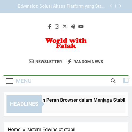
Skip
Tips Login Edwinslot Saat Koneksi Internet Tidak
to
Stabil
content
Panduan Login Lebah4D untuk Perangkat Baru
agar Akses Akun Lebih Aman dan Terkontrol
TIARA4D Login dan Peran Browser dalam
Menjaga Stabilitas Akses
Edwinslot: Solusi Akses Platform yang Stabil
untuk Pengalaman Pengguna Lebih Optimal
World With
Ikuti Perjalanan Dan Petualangan
Tips Login Edwinslot Saat Koneksi Internet Tidak
NEWSLETTER
RANDOM NEWS
Stabil
Falak
Menarik Dari World With Falak. Cerita
Panduan Login Lebah4D untuk Perangkat Baru
Seru Dan Panduan Untuk Para
agar Akses Akun Lebih Aman dan Terkontrol
MENU
Pelancong.
ARA4D Login dan Peran Browser dalam Menjaga Stabilitas Ak
HEADLINES
Weeks Ago
Home
sistem Edwinslot stabil