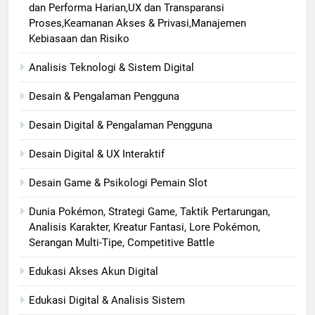
dan Performa Harian,UX dan Transparansi
Proses,Keamanan Akses & Privasi,Manajemen
Kebiasaan dan Risiko
Analisis Teknologi & Sistem Digital
Desain & Pengalaman Pengguna
Desain Digital & Pengalaman Pengguna
Desain Digital & UX Interaktif
Desain Game & Psikologi Pemain Slot
Dunia Pokémon, Strategi Game, Taktik Pertarungan,
Analisis Karakter, Kreatur Fantasi, Lore Pokémon,
Serangan Multi-Tipe, Competitive Battle
Edukasi Akses Akun Digital
Edukasi Digital & Analisis Sistem