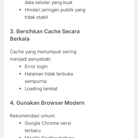
data seluler yang kuat
Hindari jaringan publik yang
tidak stabil
3. Bersihkan Cache Secara
Berkala
Cache yang menumpuk sering
menjadi penyebab:
Error login
Halaman tidak terbuka
sempurna
Loading lambat
4. Gunakan Browser Modern
Rekomendasi umum:
Google Chrome versi
terbaru
Mozilla Firefox terbaru