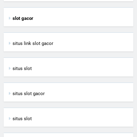
slot gacor
situs link slot gacor
situs slot
situs slot gacor
situs slot