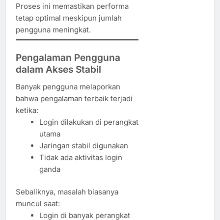
Proses ini memastikan performa
tetap optimal meskipun jumlah
pengguna meningkat.
Pengalaman Pengguna
dalam Akses Stabil
Banyak pengguna melaporkan
bahwa pengalaman terbaik terjadi
ketika:
Login dilakukan di perangkat
utama
Jaringan stabil digunakan
Tidak ada aktivitas login
ganda
Sebaliknya, masalah biasanya
muncul saat:
Login di banyak perangkat