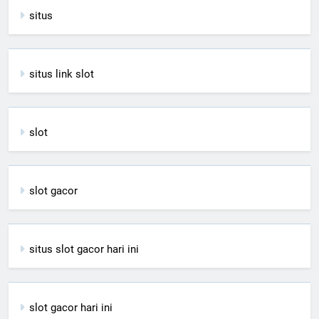
situs
situs link slot
slot
slot gacor
situs slot gacor hari ini
slot gacor hari ini