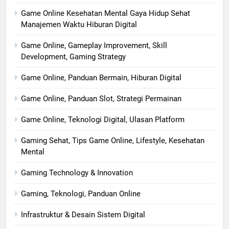
Game Online Kesehatan Mental Gaya Hidup Sehat
Manajemen Waktu Hiburan Digital
Game Online, Gameplay Improvement, Skill
Development, Gaming Strategy
Game Online, Panduan Bermain, Hiburan Digital
Game Online, Panduan Slot, Strategi Permainan
Game Online, Teknologi Digital, Ulasan Platform
Gaming Sehat, Tips Game Online, Lifestyle, Kesehatan
Mental
Gaming Technology & Innovation
Gaming, Teknologi, Panduan Online
Infrastruktur & Desain Sistem Digital