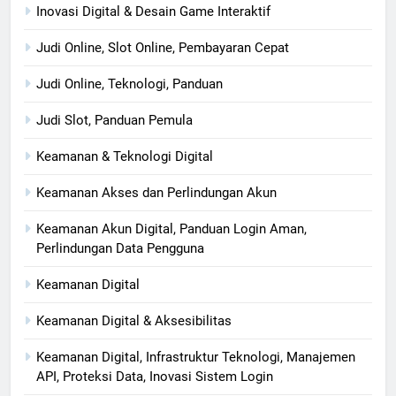
Inovasi Digital & Desain Game Interaktif
Judi Online, Slot Online, Pembayaran Cepat
Judi Online, Teknologi, Panduan
Judi Slot, Panduan Pemula
Keamanan & Teknologi Digital
Keamanan Akses dan Perlindungan Akun
Keamanan Akun Digital, Panduan Login Aman,
Perlindungan Data Pengguna
Keamanan Digital
Keamanan Digital & Aksesibilitas
Keamanan Digital, Infrastruktur Teknologi, Manajemen
API, Proteksi Data, Inovasi Sistem Login