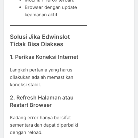
Browser dengan update
keamanan aktif
Solusi Jika Edwinslot
Tidak Bisa Diakses
1. Periksa Koneksi Internet
Langkah pertama yang harus
dilakukan adalah memastikan
koneksi stabil.
2. Refresh Halaman atau
Restart Browser
Kadang error hanya bersifat
sementara dan dapat diperbaiki
dengan reload.