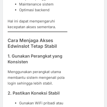
Maintenance sistem
Optimasi backend
Hal ini dapat mempengaruhi
kecepatan akses sementara.
Cara Menjaga Akses
Edwinslot Tetap Stabil
1. Gunakan Perangkat yang
Konsisten
Menggunakan perangkat utama
membantu sistem mengenali pola
login sehingga lebih stabil.
2. Pastikan Koneksi Stabil
Gunakan WiFi pribadi atau