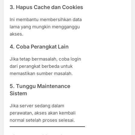
3. Hapus Cache dan Cookies
Ini membantu membersihkan data
lama yang mungkin mengganggu
akses.
4. Coba Perangkat Lain
Jika tetap bermasalah, coba login
dari perangkat berbeda untuk
memastikan sumber masalah.
5. Tunggu Maintenance
Sistem
Jika server sedang dalam
perawatan, akses akan kembali
normal setelah proses selesai.