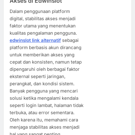
Akses di Edwinslot
Dalam penggunaan platform
digital, stabilitas akses menjadi
faktor utama yang menentukan
kualitas pengalaman pengguna.
edwinslot link alternatif
sebagai
platform berbasis akun dirancang
untuk memberikan akses yang
cepat dan konsisten, namun tetap
dipengaruhi oleh berbagai faktor
eksternal seperti jaringan,
perangkat, dan kondisi sistem.
Banyak pengguna yang mencari
solusi ketika mengalami kendala
seperti login lambat, halaman tidak
terbuka, atau error sementara.
Oleh karena itu, memahami cara
menjaga stabilitas akses menjadi
hal yang sangat penting.