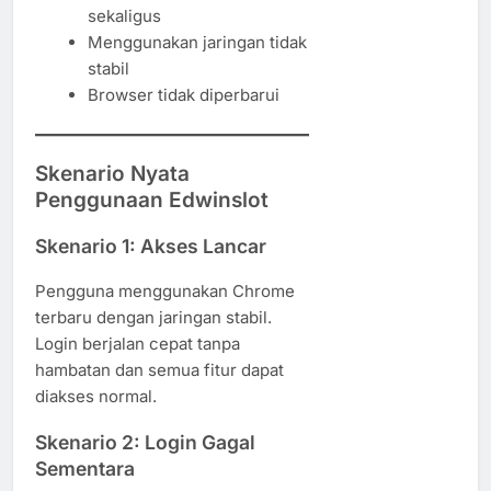
sekaligus
Menggunakan jaringan tidak
stabil
Browser tidak diperbarui
Skenario Nyata
Penggunaan Edwinslot
Skenario 1: Akses Lancar
Pengguna menggunakan Chrome
terbaru dengan jaringan stabil.
Login berjalan cepat tanpa
hambatan dan semua fitur dapat
diakses normal.
Skenario 2: Login Gagal
Sementara