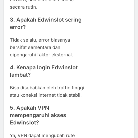
secara rutin.
3. Apakah Edwinslot sering
error?
Tidak selalu, error biasanya
bersifat sementara dan
dipengaruhi faktor eksternal.
4. Kenapa login Edwinslot
lambat?
Bisa disebabkan oleh traffic tinggi
atau koneksi internet tidak stabil.
5. Apakah VPN
mempengaruhi akses
Edwinslot?
Ya, VPN dapat mengubah rute