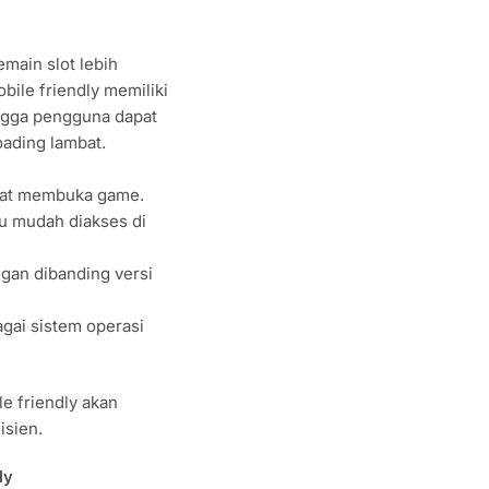
main slot lebih
bile friendly memiliki
ngga pengguna dapat
oading lambat.
aat membuka game.
u mudah diakses di
ngan dibanding versi
agai sistem operasi
e friendly akan
isien.
ly