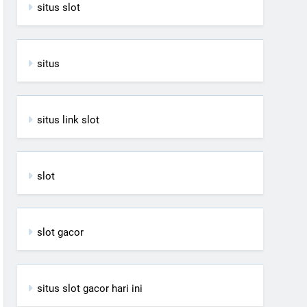
situs slot
situs
situs link slot
slot
slot gacor
situs slot gacor hari ini