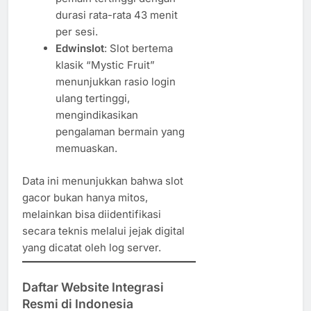
durasi rata-rata 43 menit
per sesi.
Edwinslot
: Slot bertema
klasik “Mystic Fruit”
menunjukkan rasio login
ulang tertinggi,
mengindikasikan
pengalaman bermain yang
memuaskan.
Data ini menunjukkan bahwa slot
gacor bukan hanya mitos,
melainkan bisa diidentifikasi
secara teknis melalui jejak digital
yang dicatat oleh log server.
Daftar Website Integrasi
Resmi di Indonesia