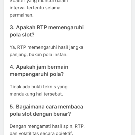
Scatter yang muncul dalam
interval tertentu selama
permainan.
3. Apakah RTP memengaruhi
pola slot?
Ya, RTP memengaruhi hasil jangka
panjang, bukan pola instan.
4. Apakah jam bermain
mempengaruhi pola?
Tidak ada bukti teknis yang
mendukung hal tersebut.
5. Bagaimana cara membaca
pola slot dengan benar?
Dengan mengamati hasil spin, RTP,
dan volatilitas secara objektif.