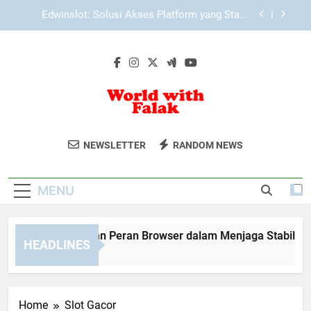
Skip
Tips Login Edwinslot Saat Koneksi Internet Tidak
to
Stabil
content
Panduan Login Lebah4D untuk Perangkat Baru
agar Akses Akun Lebih Aman dan Terkontrol
TIARA4D Login dan Peran Browser dalam
Menjaga Stabilitas Akses
Edwinslot: Solusi Akses Platform yang Stabil
untuk Pengalaman Pengguna Lebih Optimal
World With
Ikuti Perjalanan Dan Petualangan
Tips Login Edwinslot Saat Koneksi Internet Tidak
NEWSLETTER
RANDOM NEWS
Stabil
Falak
Menarik Dari World With Falak. Cerita
Panduan Login Lebah4D untuk Perangkat Baru
Seru Dan Panduan Untuk Para
agar Akses Akun Lebih Aman dan Terkontrol
MENU
Pelancong.
ARA4D Login dan Peran Browser dalam Menjaga Stabilitas Ak
HEADLINES
Weeks Ago
Home
Slot Gacor