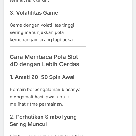
3. Volatilitas Game
Game dengan volatilitas tinggi
sering menunjukkan pola
kemenangan jarang tapi besar.
Cara Membaca Pola Slot
4D dengan Lebih Cerdas
1. Amati 20–50 Spin Awal
Pemain berpengalaman biasanya
mengamati hasil awal untuk
melihat ritme permainan.
2. Perhatikan Simbol yang
Sering Muncul