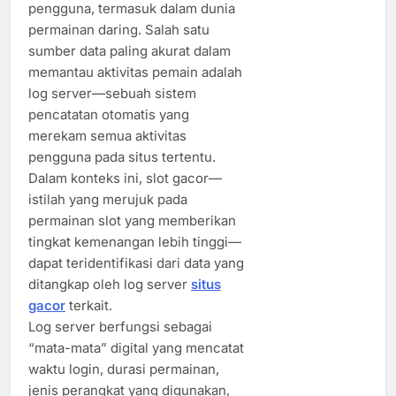
pengguna, termasuk dalam dunia
permainan daring. Salah satu
sumber data paling akurat dalam
memantau aktivitas pemain adalah
log server—sebuah sistem
pencatatan otomatis yang
merekam semua aktivitas
pengguna pada situs tertentu.
Dalam konteks ini, slot gacor—
istilah yang merujuk pada
permainan slot yang memberikan
tingkat kemenangan lebih tinggi—
dapat teridentifikasi dari data yang
ditangkap oleh log server
situs
gacor
terkait.
Log server berfungsi sebagai
“mata-mata” digital yang mencatat
waktu login, durasi permainan,
jenis perangkat yang digunakan,