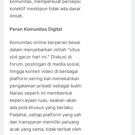
komunitas, memperkuat persepsi
kolektif meskipun tidak ada dasar
ilmiah.
Peran Komunitas Digital
Komunitas online berperan besar
dalam menyebarkan istilah “situs
slot gacor hari ini.” Diskusi di
forum, postingan di media sosial,
hingga konten video di berbagai
platform sering kali menekankan
pengalaman pribadi sebagai bukti.
Narasi seperti ini membentuk
kepercayaan luas, seakan-akan
ada pola khusus yang berlaku.
Padahal, setiap platform yang sah
dan transparan memiliki peluang
acak yang sama, tidak terikat oleh