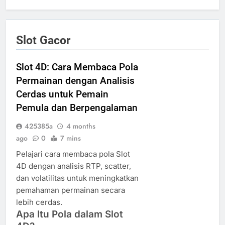
Slot Gacor
Slot 4D: Cara Membaca Pola
Permainan dengan Analisis
Cerdas untuk Pemain
Pemula dan Berpengalaman
425385a
4 months
ago
0
7 mins
Pelajari cara membaca pola Slot
4D dengan analisis RTP, scatter,
dan volatilitas untuk meningkatkan
pemahaman permainan secara
lebih cerdas.
Apa Itu Pola dalam Slot