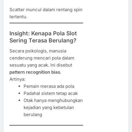
Scatter muncul dalam rentang spin
tertentu.
Insight: Kenapa Pola Slot
Sering Terasa Berulang?
Secara psikologis, manusia
cenderung mencari pola dalam
sesuatu yang acak. Ini disebut
pattern recognition bias
.
Artinya:
Pemain merasa ada pola
Padahal sistem tetap acak
Otak hanya menghubungkan
kejadian yang kebetulan
berulang