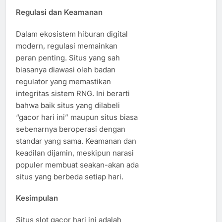
Regulasi dan Keamanan
Dalam ekosistem hiburan digital
modern, regulasi memainkan
peran penting. Situs yang sah
biasanya diawasi oleh badan
regulator yang memastikan
integritas sistem RNG. Ini berarti
bahwa baik situs yang dilabeli
“gacor hari ini” maupun situs biasa
sebenarnya beroperasi dengan
standar yang sama. Keamanan dan
keadilan dijamin, meskipun narasi
populer membuat seakan-akan ada
situs yang berbeda setiap hari.
Kesimpulan
Situs slot gacor hari ini adalah