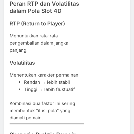
Peran RTP dan Volatilitas
dalam Pola Slot 4D
RTP (Return to Player)
Menunjukkan rata-rata
pengembalian dalam jangka
panjang.
Volatilitas
Menentukan karakter permainan:
Rendah → lebih stabil
Tinggi → lebih fluktuatif
Kombinasi dua faktor ini sering
membentuk “ilusi pola” yang
diamati pemain.