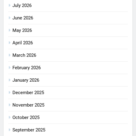
July 2026
June 2026
May 2026
April 2026
March 2026
February 2026
January 2026
December 2025
November 2025
October 2025
September 2025