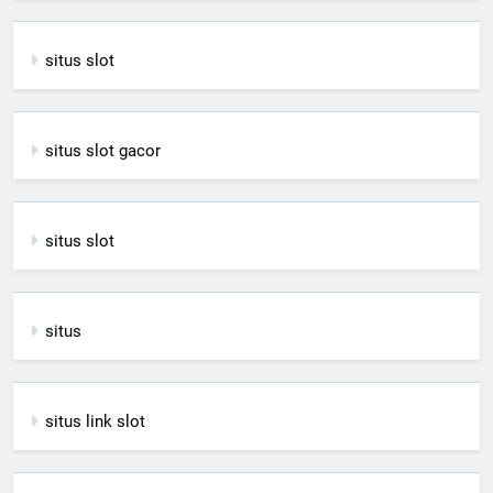
situs slot
situs slot gacor
situs slot
situs
situs link slot