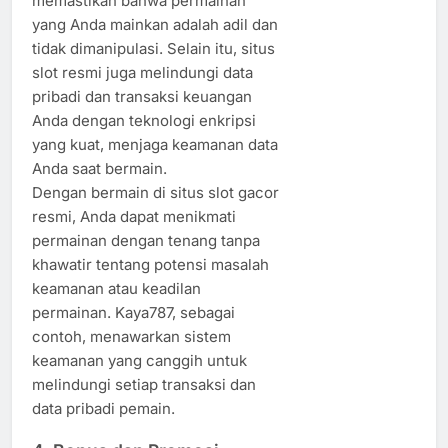
memastikan bahwa permainan
yang Anda mainkan adalah adil dan
tidak dimanipulasi. Selain itu, situs
slot resmi juga melindungi data
pribadi dan transaksi keuangan
Anda dengan teknologi enkripsi
yang kuat, menjaga keamanan data
Anda saat bermain.
Dengan bermain di situs slot gacor
resmi, Anda dapat menikmati
permainan dengan tenang tanpa
khawatir tentang potensi masalah
keamanan atau keadilan
permainan. Kaya787, sebagai
contoh, menawarkan sistem
keamanan yang canggih untuk
melindungi setiap transaksi dan
data pribadi pemain.