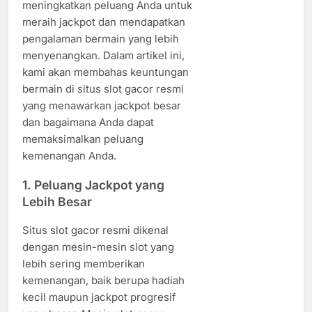
meningkatkan peluang Anda untuk
meraih jackpot dan mendapatkan
pengalaman bermain yang lebih
menyenangkan. Dalam artikel ini,
kami akan membahas keuntungan
bermain di situs slot gacor resmi
yang menawarkan jackpot besar
dan bagaimana Anda dapat
memaksimalkan peluang
kemenangan Anda.
1.
Peluang Jackpot yang
Lebih Besar
Situs slot gacor resmi dikenal
dengan mesin-mesin slot yang
lebih sering memberikan
kemenangan, baik berupa hadiah
kecil maupun jackpot progresif