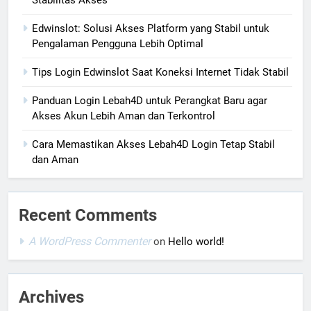
Edwinslot: Solusi Akses Platform yang Stabil untuk
Pengalaman Pengguna Lebih Optimal
Tips Login Edwinslot Saat Koneksi Internet Tidak Stabil
Panduan Login Lebah4D untuk Perangkat Baru agar
Akses Akun Lebih Aman dan Terkontrol
Cara Memastikan Akses Lebah4D Login Tetap Stabil
dan Aman
Recent Comments
A WordPress Commenter
on
Hello world!
Archives