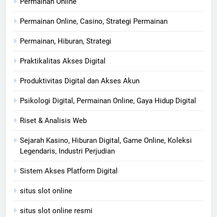
Permainan Online
Permainan Online, Casino, Strategi Permainan
Permainan, Hiburan, Strategi
Praktikalitas Akses Digital
Produktivitas Digital dan Akses Akun
Psikologi Digital, Permainan Online, Gaya Hidup Digital
Riset & Analisis Web
Sejarah Kasino, Hiburan Digital, Game Online, Koleksi
Legendaris, Industri Perjudian
Sistem Akses Platform Digital
situs slot online
situs slot online resmi