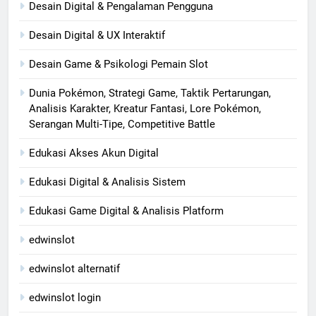
Desain Digital & Pengalaman Pengguna
Desain Digital & UX Interaktif
Desain Game & Psikologi Pemain Slot
Dunia Pokémon, Strategi Game, Taktik Pertarungan,
Analisis Karakter, Kreatur Fantasi, Lore Pokémon,
Serangan Multi-Tipe, Competitive Battle
Edukasi Akses Akun Digital
Edukasi Digital & Analisis Sistem
Edukasi Game Digital & Analisis Platform
edwinslot
edwinslot alternatif
edwinslot login