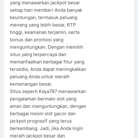
yang menawarkan jackpot besar
setiap hari memberi Anda banyak
keuntungan, termasuk peluang
menang yang lebih besar, RTP
tinggi, keamanan terjamin, serta
bonus dan promosi yang
menguntungkan. Dengan memilih
situs yang terpercaya dan
memanfaatkan berbagai fitur yang
tersedia, Anda dapat meningkatkan
peluang Anda untuk meraih
kemenangan besar.
Situs seperti Kaya787 menawarkan
pengalaman bermain slot yang
aman dan menguntungkan, dengan
berbagai mesin slot gacor dan
jackpot progresif yang terus
berkembang. Jadi, jika Anda ingin
meraih jackpot besar dan