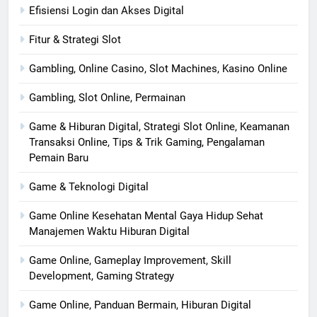
Efisiensi Login dan Akses Digital
Fitur & Strategi Slot
Gambling, Online Casino, Slot Machines, Kasino Online
Gambling, Slot Online, Permainan
Game & Hiburan Digital, Strategi Slot Online, Keamanan
Transaksi Online, Tips & Trik Gaming, Pengalaman
Pemain Baru
Game & Teknologi Digital
Game Online Kesehatan Mental Gaya Hidup Sehat
Manajemen Waktu Hiburan Digital
Game Online, Gameplay Improvement, Skill
Development, Gaming Strategy
Game Online, Panduan Bermain, Hiburan Digital