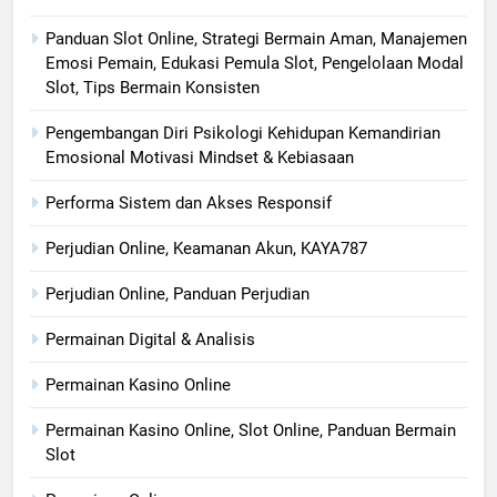
Panduan Slot Online, Strategi Bermain Aman, Manajemen
Emosi Pemain, Edukasi Pemula Slot, Pengelolaan Modal
Slot, Tips Bermain Konsisten
Pengembangan Diri Psikologi Kehidupan Kemandirian
Emosional Motivasi Mindset & Kebiasaan
Performa Sistem dan Akses Responsif
Perjudian Online, Keamanan Akun, KAYA787
Perjudian Online, Panduan Perjudian
Permainan Digital & Analisis
Permainan Kasino Online
Permainan Kasino Online, Slot Online, Panduan Bermain
Slot