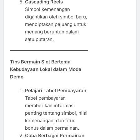
Cascading Reels
Simbol kemenangan
digantikan oleh simbol baru,
menciptakan peluang untuk
menang beruntun dalam
satu putaran.
Tips Bermain Slot Bertema
Kebudayaan Lokal dalam Mode
Demo
Pelajari Tabel Pembayaran
Tabel pembayaran
memberikan informasi
penting tentang simbol, nilai
kemenangan, dan fitur
bonus dalam permainan.
Coba Berbagai Permainan