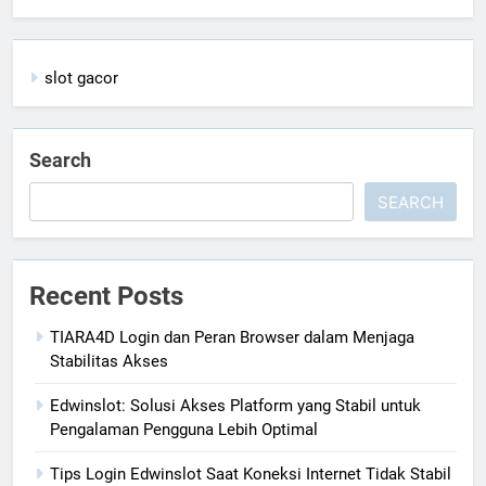
slot gacor
Search
SEARCH
Recent Posts
TIARA4D Login dan Peran Browser dalam Menjaga
Stabilitas Akses
Edwinslot: Solusi Akses Platform yang Stabil untuk
Pengalaman Pengguna Lebih Optimal
Tips Login Edwinslot Saat Koneksi Internet Tidak Stabil