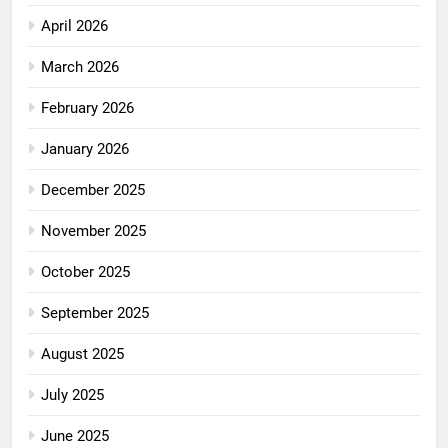
April 2026
March 2026
February 2026
January 2026
December 2025
November 2025
October 2025
September 2025
August 2025
July 2025
June 2025