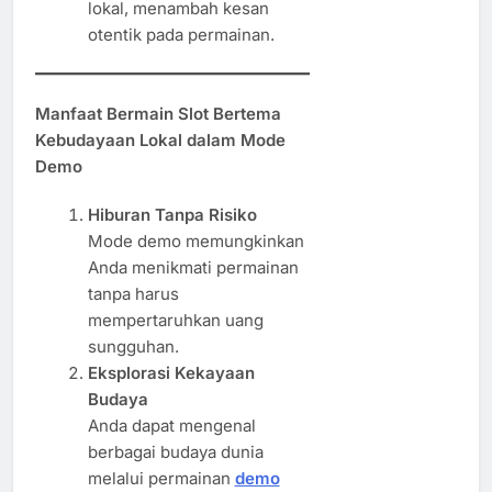
lokal, menambah kesan
otentik pada permainan.
Manfaat Bermain Slot Bertema
Kebudayaan Lokal dalam Mode
Demo
Hiburan Tanpa Risiko
Mode demo memungkinkan
Anda menikmati permainan
tanpa harus
mempertaruhkan uang
sungguhan.
Eksplorasi Kekayaan
Budaya
Anda dapat mengenal
berbagai budaya dunia
melalui permainan
demo