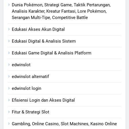
Dunia Pokémon, Strategi Game, Taktik Pertarungan,
Analisis Karakter, Kreatur Fantasi, Lore Pokémon,
Serangan Multi-Tipe, Competitive Battle
Edukasi Akses Akun Digital
Edukasi Digital & Analisis Sistem
Edukasi Game Digital & Analisis Platform
edwinslot
edwinslot alternatif
edwinslot login
Efisiensi Login dan Akses Digital
Fitur & Strategi Slot
Gambling, Online Casino, Slot Machines, Kasino Online