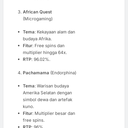
African Quest
(Microgaming)
Tema
: Kekayaan alam dan
budaya Afrika.
Fitur
: Free spins dan
multiplier hingga 64x.
RTP
: 96.02%.
Pachamama
(Endorphina)
Tema
: Warisan budaya
Amerika Selatan dengan
simbol dewa dan artefak
kuno.
Fitur
: Multiplier besar dan
free spins.
RTP
: 96%.