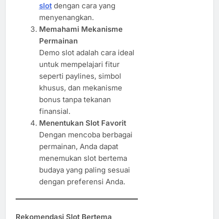
slot
dengan cara yang
menyenangkan.
Memahami Mekanisme
Permainan
Demo slot adalah cara ideal
untuk mempelajari fitur
seperti paylines, simbol
khusus, dan mekanisme
bonus tanpa tekanan
finansial.
Menentukan Slot Favorit
Dengan mencoba berbagai
permainan, Anda dapat
menemukan slot bertema
budaya yang paling sesuai
dengan preferensi Anda.
Rekomendasi Slot Bertema