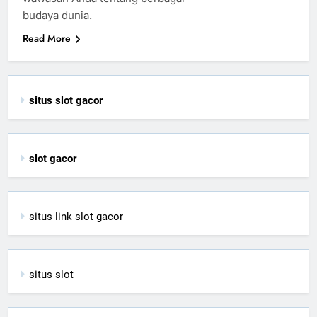
budaya dunia.
Read More
situs slot gacor
slot gacor
situs link slot gacor
situs slot