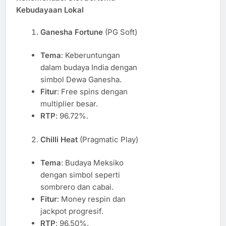
Kebudayaan Lokal
Ganesha Fortune
(PG Soft)
Tema
: Keberuntungan
dalam budaya India dengan
simbol Dewa Ganesha.
Fitur
: Free spins dengan
multiplier besar.
RTP
: 96.72%.
Chilli Heat
(Pragmatic Play)
Tema
: Budaya Meksiko
dengan simbol seperti
sombrero dan cabai.
Fitur
: Money respin dan
jackpot progresif.
RTP
: 96.50%.