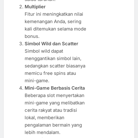
Multiplier
Fitur ini meningkatkan nilai
kemenangan Anda, sering
kali ditemukan selama mode
bonus.
Simbol Wild dan Scatter
Simbol wild dapat
menggantikan simbol lain,
sedangkan scatter biasanya
memicu free spins atau
mini-game.
Mini-Game Berbasis Cerita
Beberapa slot menyertakan
mini-game yang melibatkan
cerita rakyat atau tradisi
lokal, memberikan
pengalaman bermain yang
lebih mendalam.