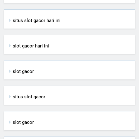
situs slot gacor hari ini
slot gacor hari ini
slot gacor
situs slot gacor
slot gacor