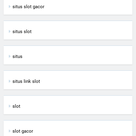
situs slot gacor
situs slot
situs
situs link slot
slot
slot gacor