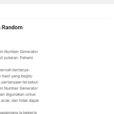
n Random
dom Number Generator
il putaran. Pahami
pernah bertanya-
 hasil yang begitu
 pertanyaan tersebut
dom Number Generator
dan digunakan untuk
acak, dan tidak dapat
 bagaimana ia bekerja