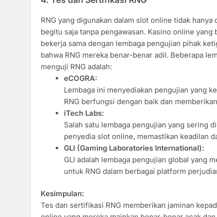
RNG yang digunakan dalam slot online tidak hanya
begitu saja tanpa pengawasan. Kasino online yang b
bekerja sama dengan lembaga pengujian pihak ket
bahwa RNG mereka benar-benar adil. Beberapa lem
menguji RNG adalah:
eCOGRA:
Lembaga ini menyediakan pengujian yang ke
RNG berfungsi dengan baik dan memberikan 
iTech Labs:
Salah satu lembaga pengujian yang sering d
penyedia slot online, memastikan keadilan 
GLI (Gaming Laboratories International):
GLI adalah lembaga pengujian global yang me
untuk RNG dalam berbagai platform perjudia
Kesimpulan:
Tes dan sertifikasi RNG memberikan jaminan kepad
online yang mereka mainkan benar-benar acak dan 