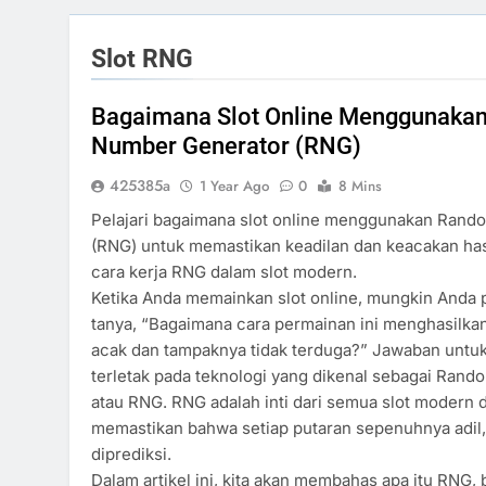
Slot RNG
Bagaimana Slot Online Menggunaka
Number Generator (RNG)
425385a
1 Year Ago
0
8 Mins
Pelajari bagaimana slot online menggunakan Ran
(RNG) untuk memastikan keadilan dan keacakan has
cara kerja RNG dalam slot modern.
Ketika Anda memainkan slot online, mungkin Anda 
tanya, “Bagaimana cara permainan ini menghasilkan
acak dan tampaknya tidak terduga?” Jawaban untuk
terletak pada teknologi yang dikenal sebagai Ran
atau RNG. RNG adalah inti dari semua slot modern 
memastikan bahwa setiap putaran sepenuhnya adil, 
diprediksi.
Dalam artikel ini, kita akan membahas apa itu RNG,