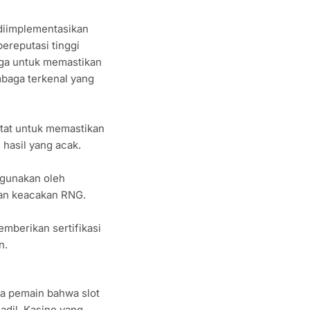
 diimplementasikan
ereputasi tinggi
iga untuk memastikan
baga terkenal yang
tat untuk memastikan
hasil yang acak.
igunakan oleh
dan keacakan RNG.
mberikan sertifikasi
n.
a pemain bahwa slot
adil. Kasino yang