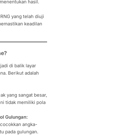
menentukan hasil.
RNG yang telah diuji
emastikan keadilan
ne?
di di balik layar
na. Berikut adalah
ak yang sangat besar,
ini tidak memiliki pola
ol Gulungan:
encocokkan angka-
tu pada gulungan.