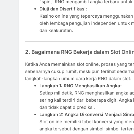
“spin,” RNG mengambil angka terbaru untuk 
Diuji dan Disertifikasi:
Kasino online yang tepercaya menggunakan 
oleh lembaga pengujian independen untuk m
dan keakuratan.
2. Bagaimana RNG Bekerja dalam Slot Onli
Ketika Anda memainkan slot online, proses yang terja
sebenarnya cukup rumit, meskipun terlihat sederha
langkah-langkah umum cara kerja RNG dalam slot:
Langkah 1: RNG Menghasilkan Angka:
Setiap milidetik, RNG menghasilkan angka ac
sering kali terdiri dari beberapa digit. Angka 
dan tidak dapat diprediksi.
Langkah 2: Angka Dikonversi Menjadi Simb
Slot online memiliki tabel konversi yang m
angka tersebut dengan simbol-simbol terten