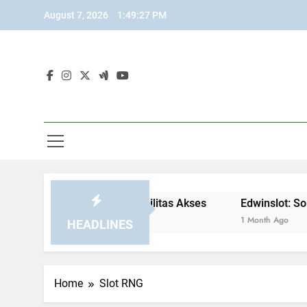
Skip
August 7, 2026
1:49:28 PM
to
content
Wor
Ikuti Perj
am Menjaga Stabilitas Akses
Edwinslot: Solusi Akses 
1 Month Ago
HEADLINES
Home
Slot RNG