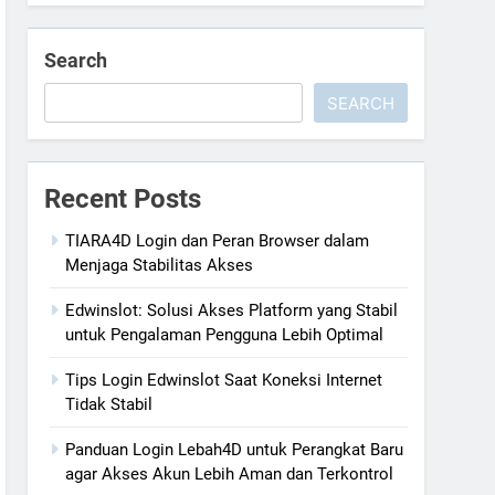
Search
SEARCH
Recent Posts
TIARA4D Login dan Peran Browser dalam
Menjaga Stabilitas Akses
Edwinslot: Solusi Akses Platform yang Stabil
untuk Pengalaman Pengguna Lebih Optimal
Tips Login Edwinslot Saat Koneksi Internet
Tidak Stabil
Panduan Login Lebah4D untuk Perangkat Baru
agar Akses Akun Lebih Aman dan Terkontrol