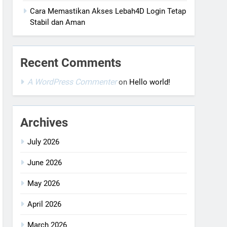
Cara Memastikan Akses Lebah4D Login Tetap
Stabil dan Aman
Recent Comments
A WordPress Commenter
on
Hello world!
Archives
July 2026
June 2026
May 2026
April 2026
March 2026