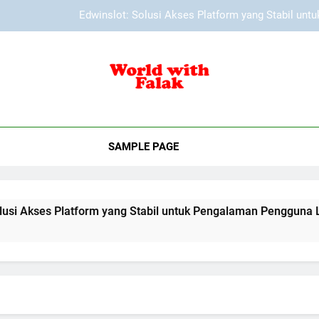
Edwinslot: Solusi Akses Platform yang Stabil un
Tips Login Edwin
Panduan Login Lebah4D untuk Perangkat Baru agar 
ld With Falak
TIARA4D Login dan Peran Br
alanan Dan Petualangan Menarik Dari World With Falak. Cerita
Edwinslot: Solusi Akses Platform yang Stabil un
SAMPLE PAGE
Tips Login Edwin
Panduan Login Lebah4D untuk Perangkat Baru agar 
Platform yang Stabil untuk Pengalaman Pengguna Lebih Optima