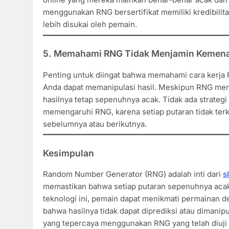
menggunakan RNG bersertifikat memiliki kredibilitas
lebih disukai oleh pemain.
5. Memahami RNG Tidak Menjamin Kemen
Penting untuk diingat bahwa memahami cara kerja R
Anda dapat memanipulasi hasil. Meskipun RNG mem
hasilnya tetap sepenuhnya acak. Tidak ada strategi
memengaruhi RNG, karena setiap putaran tidak terk
sebelumnya atau berikutnya.
Kesimpulan
Random Number Generator (RNG) adalah inti dari
s
memastikan bahwa setiap putaran sepenuhnya acak
teknologi ini, pemain dapat menikmati permainan 
bahwa hasilnya tidak dapat diprediksi atau dimanipu
yang tepercaya menggunakan RNG yang telah diuji d