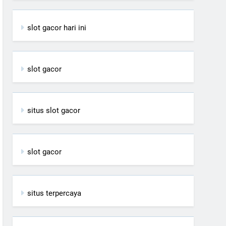
slot gacor hari ini
slot gacor
situs slot gacor
slot gacor
situs terpercaya