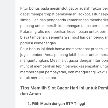
Fitur bonus pada mesin slot gacor adalah faktor pe
dapat mempercepat pembayaran jackpot. Fitur seper
simbol liar, dan pengganda kemenangan memberika
peluang untuk meraih kemenangan tanpa perlu men
Putaran gratis memberikan kesempatan untuk berma
biaya tambahan, sementara simbol liar dan pengg
potensi kemenangan.
Fitur bonus ini tidak hanya mempercepat proses k
juga memberi Anda peluang lebih besar untuk mera
menguntungkan. Mesin slot gacor dengan fitur bon
muncul memberikan lebih banyak kesempatan unt
mempercepat pembayaran, dan mengurangi waktu 
untuk meraih jackpot.
Tips Memilih Slot Gacor Hari Ini untuk Pe
dan Aman
Pilih Mesin dengan RTP Tinggi