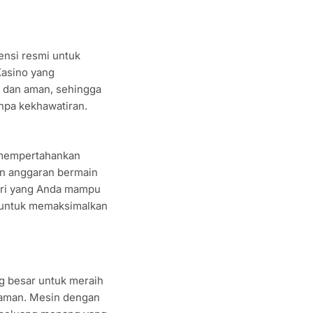
sensi resmi untuk
Kasino yang
t dan aman, sehingga
pa kekhawatiran.
 mempertahankan
n anggaran bermain
dari yang Anda mampu
k untuk memaksimalkan
ng besar untuk meraih
 aman. Mesin dengan