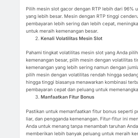
Pilih mesin slot gacor dengan RTP lebih dari 96%
yang lebih besar. Mesin dengan RTP tinggi cende
pembayaran lebih sering dan lebih cepat, meningk
untuk meraih kemenangan besar.
Kenali Volatilitas Mesin Slot
Pahami tingkat volatilitas mesin slot yang Anda pili
kemenangan besar, pilih mesin dengan volatilitas ti
kemenangan yang lebih sering namun dengan jumlah
pilih mesin dengan volatilitas rendah hingga sedang
hingga tinggi biasanya menawarkan kombinasi terba
pembayaran cepat dan peluang untuk memenangkan
Manfaatkan Fitur Bonus
Pastikan untuk memanfaatkan fitur bonus seperti pu
liar, dan pengganda kemenangan. Fitur-fitur ini me
Anda untuk menang tanpa menambah taruhan Anda.
memberikan lebih banyak peluang untuk meraih k