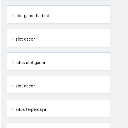
slot gacor hari ini
slot gacor
situs slot gacor
slot gacor
situs terpercaya