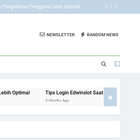
tuk Pengalaman Pengguna Lebih Optimal
slot Saat Koneksi Internet Tidak Stabil
Akses Akun Lebih Aman dan Terkontrol
NEWSLETTER
RANDOM NEWS
owser dalam Menjaga Stabilitas Akses
 Seru Dan Panduan Untuk Para Pelancong.
tuk Pengalaman Pengguna Lebih Optimal
slot Saat Koneksi Internet Tidak Stabil
Akses Akun Lebih Aman dan Terkontrol
l
Tips Login Edwinslot Saat Koneksi Internet Tidak Stabi
2 Months Ago