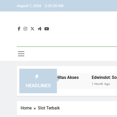
Skip
August 7, 2026
3:35:21 AM
to
content
Wor
Ikuti Perj
am Menjaga Stabilitas Akses
Edwinslot: Solusi Akses 
1 Month Ago
HEADLINES
Home
Slot Terbaik