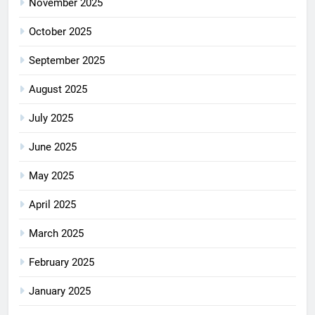
November 2025
October 2025
September 2025
August 2025
July 2025
June 2025
May 2025
April 2025
March 2025
February 2025
January 2025