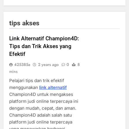
tips akses
Link Alternatif Champion4D:
Tips dan Trik Akses yang
Efektif
425385a
2 years ago
0
8
mins
Pelajari tips dan trik efektif
menggunakan
link alternatif
Champion4D untuk mengakses
platform judi online terpercaya ini
dengan mudah, cepat, dan aman.
Champion4D adalah salah satu
platform judi online terpercaya
yang menawarkan berbagai