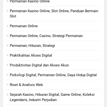
Permainan Kasino Online
Permainan Kasino Online, Slot Online, Panduan Bermain
Slot
Permainan Online
Permainan Online, Casino, Strategi Permainan
Permainan, Hiburan, Strategi
Praktikalitas Akses Digital
Produktivitas Digital dan Akses Akun
Psikologi Digital, Permainan Online, Gaya Hidup Digital
Riset & Analisis Web
Sejarah Kasino, Hiburan Digital, Game Online, Koleksi
Legendaris, Industri Perjudian