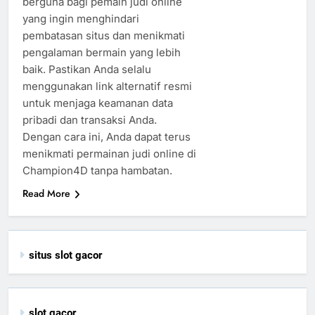
berguna bagi pemain judi online
yang ingin menghindari
pembatasan situs dan menikmati
pengalaman bermain yang lebih
baik. Pastikan Anda selalu
menggunakan link alternatif resmi
untuk menjaga keamanan data
pribadi dan transaksi Anda.
Dengan cara ini, Anda dapat terus
menikmati permainan judi online di
Champion4D tanpa hambatan.
Read More
situs slot gacor
slot gacor