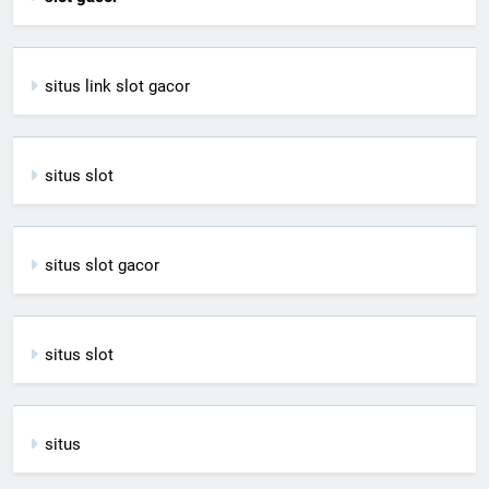
situs link slot gacor
situs slot
situs slot gacor
situs slot
situs