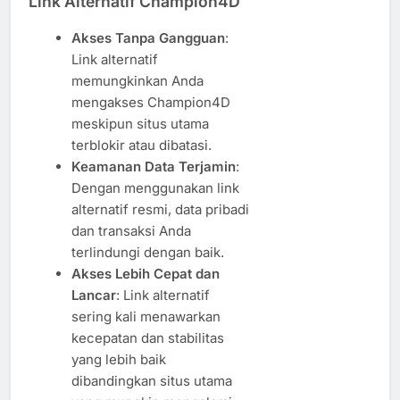
Link Alternatif Champion4D
Akses Tanpa Gangguan
:
Link alternatif
memungkinkan Anda
mengakses Champion4D
meskipun situs utama
terblokir atau dibatasi.
Keamanan Data Terjamin
:
Dengan menggunakan link
alternatif resmi, data pribadi
dan transaksi Anda
terlindungi dengan baik.
Akses Lebih Cepat dan
Lancar
: Link alternatif
sering kali menawarkan
kecepatan dan stabilitas
yang lebih baik
dibandingkan situs utama