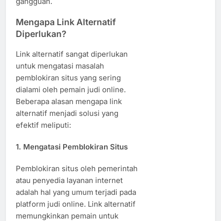
gangguan.
Mengapa Link Alternatif
Diperlukan?
Link alternatif sangat diperlukan
untuk mengatasi masalah
pemblokiran situs yang sering
dialami oleh pemain judi online.
Beberapa alasan mengapa link
alternatif menjadi solusi yang
efektif meliputi:
1.
Mengatasi Pemblokiran Situs
Pemblokiran situs oleh pemerintah
atau penyedia layanan internet
adalah hal yang umum terjadi pada
platform judi online. Link alternatif
memungkinkan pemain untuk