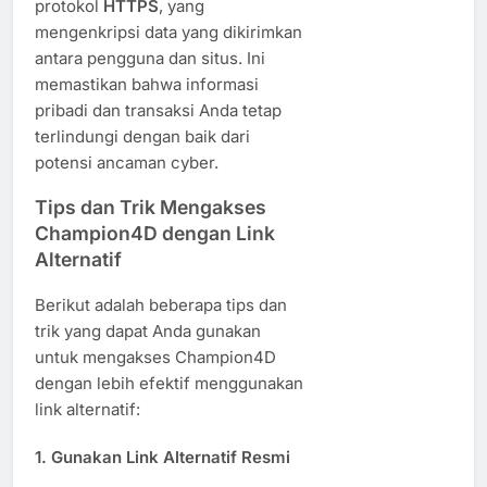
protokol
HTTPS
, yang
mengenkripsi data yang dikirimkan
antara pengguna dan situs. Ini
memastikan bahwa informasi
pribadi dan transaksi Anda tetap
terlindungi dengan baik dari
potensi ancaman cyber.
Tips dan Trik Mengakses
Champion4D dengan Link
Alternatif
Berikut adalah beberapa tips dan
trik yang dapat Anda gunakan
untuk mengakses Champion4D
dengan lebih efektif menggunakan
link alternatif:
1.
Gunakan Link Alternatif Resmi