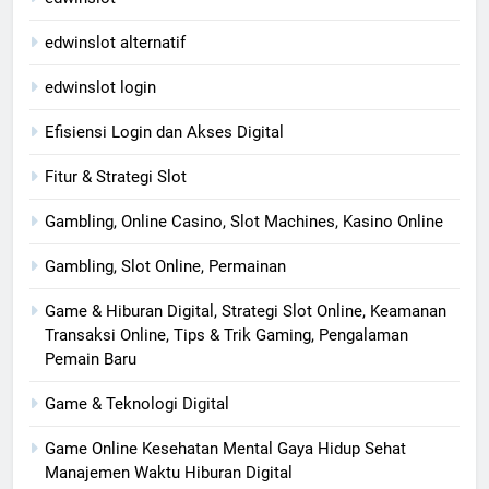
edwinslot alternatif
edwinslot login
Efisiensi Login dan Akses Digital
Fitur & Strategi Slot
Gambling, Online Casino, Slot Machines, Kasino Online
Gambling, Slot Online, Permainan
Game & Hiburan Digital, Strategi Slot Online, Keamanan
Transaksi Online, Tips & Trik Gaming, Pengalaman
Pemain Baru
Game & Teknologi Digital
Game Online Kesehatan Mental Gaya Hidup Sehat
Manajemen Waktu Hiburan Digital