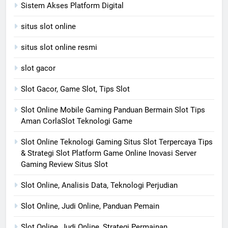
Sistem Akses Platform Digital
situs slot online
situs slot online resmi
slot gacor
Slot Gacor, Game Slot, Tips Slot
Slot Online Mobile Gaming Panduan Bermain Slot Tips
Aman CorlaSlot Teknologi Game
Slot Online Teknologi Gaming Situs Slot Terpercaya Tips
& Strategi Slot Platform Game Online Inovasi Server
Gaming Review Situs Slot
Slot Online, Analisis Data, Teknologi Perjudian
Slot Online, Judi Online, Panduan Pemain
Slot Online, Judi Online, Strategi Permainan