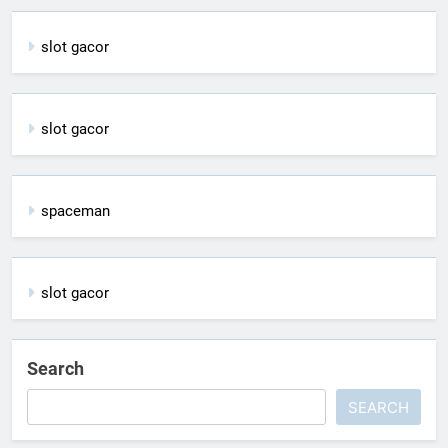
slot gacor
slot gacor
spaceman
slot gacor
Search
SEARCH