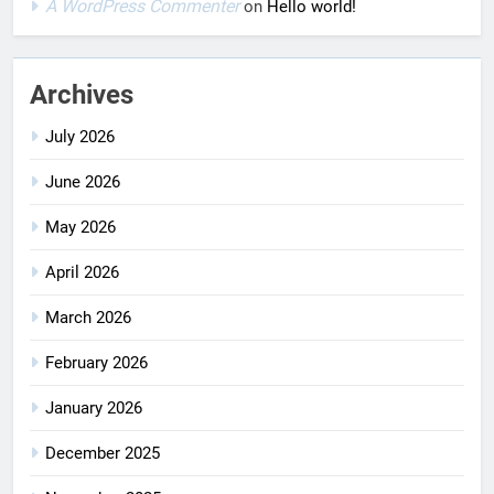
A WordPress Commenter
on
Hello world!
Archives
July 2026
June 2026
May 2026
April 2026
March 2026
February 2026
January 2026
December 2025