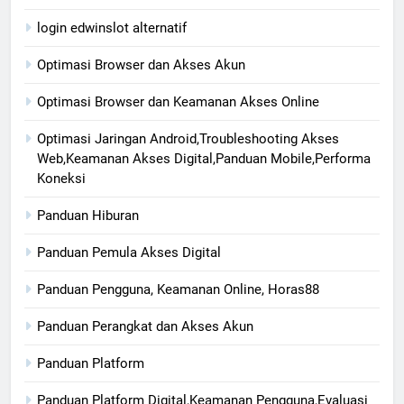
login edwinslot alternatif
Optimasi Browser dan Akses Akun
Optimasi Browser dan Keamanan Akses Online
Optimasi Jaringan Android,Troubleshooting Akses
Web,Keamanan Akses Digital,Panduan Mobile,Performa
Koneksi
Panduan Hiburan
Panduan Pemula Akses Digital
Panduan Pengguna, Keamanan Online, Horas88
Panduan Perangkat dan Akses Akun
Panduan Platform
Panduan Platform Digital,Keamanan Pengguna,Evaluasi