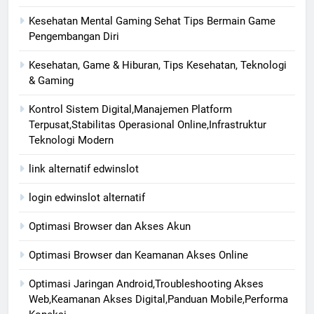
Kesehatan Mental Gaming Sehat Tips Bermain Game
Pengembangan Diri
Kesehatan, Game & Hiburan, Tips Kesehatan, Teknologi
& Gaming
Kontrol Sistem Digital,Manajemen Platform
Terpusat,Stabilitas Operasional Online,Infrastruktur
Teknologi Modern
link alternatif edwinslot
login edwinslot alternatif
Optimasi Browser dan Akses Akun
Optimasi Browser dan Keamanan Akses Online
Optimasi Jaringan Android,Troubleshooting Akses
Web,Keamanan Akses Digital,Panduan Mobile,Performa