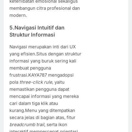
keterlibatan emosional sekaligus
membangun citra profesional dan
modern.
5.Navigasi Intuitif dan
Struktur Informasi
Navigasi merupakan inti dari UX
yang efisien.Situs dengan struktur
informasi yang buruk sering kali
membuat pengguna
frustrasi.KAYA787 mengadopsi
pola
three-click rule
, yaitu
memastikan pengguna dapat
mencapai informasi yang mereka
cari dalam tiga klik atau
kurang.Menu yang ditempatkan
secara jelas di bagian atas, fitur
breadcrumb trail
, serta ikon
interaktif mempercepat orientasi