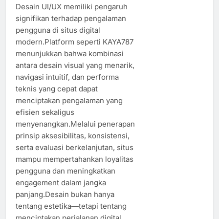
Desain UI/UX memiliki pengaruh
signifikan terhadap pengalaman
pengguna di situs digital
modern.Platform seperti KAYA787
menunjukkan bahwa kombinasi
antara desain visual yang menarik,
navigasi intuitif, dan performa
teknis yang cepat dapat
menciptakan pengalaman yang
efisien sekaligus
menyenangkan.Melalui penerapan
prinsip aksesibilitas, konsistensi,
serta evaluasi berkelanjutan, situs
mampu mempertahankan loyalitas
pengguna dan meningkatkan
engagement dalam jangka
panjang.Desain bukan hanya
tentang estetika—tetapi tentang
menciptakan perjalanan digital