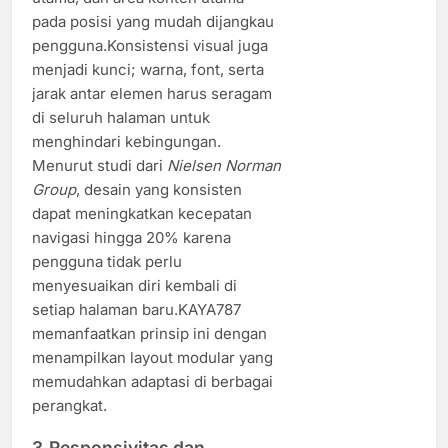
pada posisi yang mudah dijangkau
pengguna.Konsistensi visual juga
menjadi kunci; warna, font, serta
jarak antar elemen harus seragam
di seluruh halaman untuk
menghindari kebingungan.
Menurut studi dari
Nielsen Norman
Group
, desain yang konsisten
dapat meningkatkan kecepatan
navigasi hingga 20% karena
pengguna tidak perlu
menyesuaikan diri kembali di
setiap halaman baru.KAYA787
memanfaatkan prinsip ini dengan
menampilkan layout modular yang
memudahkan adaptasi di berbagai
perangkat.
3.Responsivitas dan