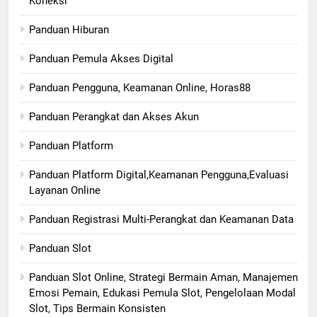
Koneksi
Panduan Hiburan
Panduan Pemula Akses Digital
Panduan Pengguna, Keamanan Online, Horas88
Panduan Perangkat dan Akses Akun
Panduan Platform
Panduan Platform Digital,Keamanan Pengguna,Evaluasi
Layanan Online
Panduan Registrasi Multi-Perangkat dan Keamanan Data
Panduan Slot
Panduan Slot Online, Strategi Bermain Aman, Manajemen
Emosi Pemain, Edukasi Pemula Slot, Pengelolaan Modal
Slot, Tips Bermain Konsisten