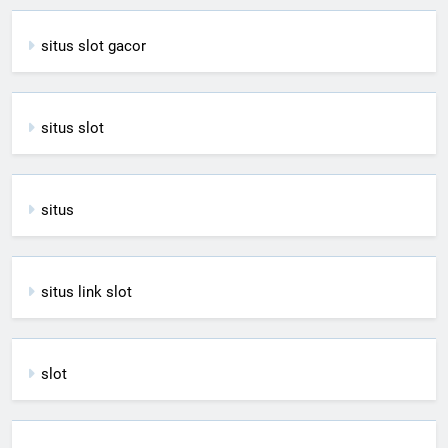
situs slot gacor
situs slot
situs
situs link slot
slot