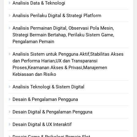
Analisis Data & Teknologi
Analisis Perilaku Digital & Strategi Platform
Analisis Permainan Digital, Observasi Pola Mesin,
Strategi Bermain Bertahap, Perilaku Sistem Game,
Pengalaman Pemain
Analisis Sistem untuk Pengguna Aktif,Stabilitas Akses
dan Performa Harian,UX dan Transparansi
Proses,Keamanan Akses & Privasi,Manajemen
Kebiasaan dan Risiko
Analisis Teknologi & Sistem Digital
Desain & Pengalaman Pengguna
Desain Digital & Pengalaman Pengguna
Desain Digital & UX Interaktif
Desain Game & Psikologi Pemain Slot