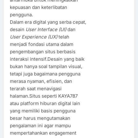
kepuasan dan keterlibatan
pengguna.
Dalam era digital yang serba cepat,
desain
User Interface (UI)
dan
User Experience (UX)
telah
menjadi fondasi utama dalam
pengembangan situs berbasis
interaksi intensif.Desain yang baik
bukan hanya soal tampilan visual,
tetapi juga bagaimana pengguna
merasa nyaman, efisien, dan
terarah saat menavigasi
halaman.Situs seperti KAYA787
atau platform hiburan digital lain
yang memiliki basis pengguna
besar harus mengutamakan
pengalaman ini agar mampu
mempertahankan engagement