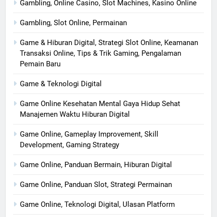
Gambling, Online Casino, Slot Machines, Kasino Online
Gambling, Slot Online, Permainan
Game & Hiburan Digital, Strategi Slot Online, Keamanan
Transaksi Online, Tips & Trik Gaming, Pengalaman
Pemain Baru
Game & Teknologi Digital
Game Online Kesehatan Mental Gaya Hidup Sehat
Manajemen Waktu Hiburan Digital
Game Online, Gameplay Improvement, Skill
Development, Gaming Strategy
Game Online, Panduan Bermain, Hiburan Digital
Game Online, Panduan Slot, Strategi Permainan
Game Online, Teknologi Digital, Ulasan Platform