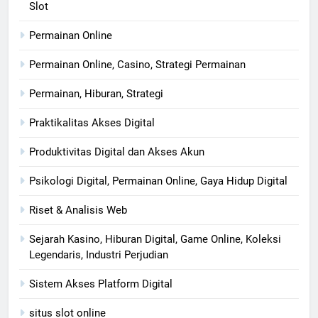
Slot
Permainan Online
Permainan Online, Casino, Strategi Permainan
Permainan, Hiburan, Strategi
Praktikalitas Akses Digital
Produktivitas Digital dan Akses Akun
Psikologi Digital, Permainan Online, Gaya Hidup Digital
Riset & Analisis Web
Sejarah Kasino, Hiburan Digital, Game Online, Koleksi
Legendaris, Industri Perjudian
Sistem Akses Platform Digital
situs slot online