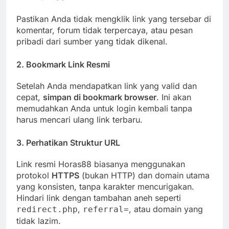
Pastikan Anda tidak mengklik link yang tersebar di
komentar, forum tidak terpercaya, atau pesan
pribadi dari sumber yang tidak dikenal.
2.
Bookmark Link Resmi
Setelah Anda mendapatkan link yang valid dan
cepat,
simpan di bookmark browser
. Ini akan
memudahkan Anda untuk login kembali tanpa
harus mencari ulang link terbaru.
3.
Perhatikan Struktur URL
Link resmi Horas88 biasanya menggunakan
protokol
HTTPS
(bukan HTTP) dan domain utama
yang konsisten, tanpa karakter mencurigakan.
Hindari link dengan tambahan aneh seperti
,
, atau domain yang
redirect.php
referral=
tidak lazim.