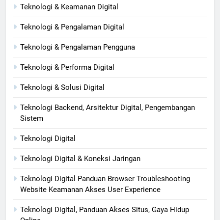
Teknologi & Keamanan Digital
Teknologi & Pengalaman Digital
Teknologi & Pengalaman Pengguna
Teknologi & Performa Digital
Teknologi & Solusi Digital
Teknologi Backend, Arsitektur Digital, Pengembangan
Sistem
Teknologi Digital
Teknologi Digital & Koneksi Jaringan
Teknologi Digital Panduan Browser Troubleshooting
Website Keamanan Akses User Experience
Teknologi Digital, Panduan Akses Situs, Gaya Hidup