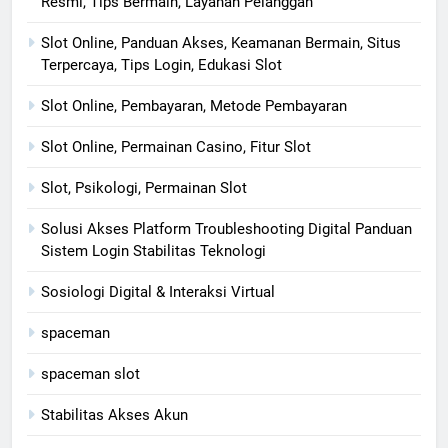
Resmi, Tips Bermain, Layanan Pelanggan
Slot Online, Panduan Akses, Keamanan Bermain, Situs
Terpercaya, Tips Login, Edukasi Slot
Slot Online, Pembayaran, Metode Pembayaran
Slot Online, Permainan Casino, Fitur Slot
Slot, Psikologi, Permainan Slot
Solusi Akses Platform Troubleshooting Digital Panduan
Sistem Login Stabilitas Teknologi
Sosiologi Digital & Interaksi Virtual
spaceman
spaceman slot
Stabilitas Akses Akun