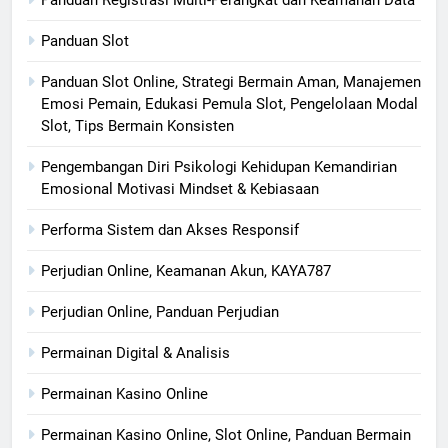
Panduan Registrasi Multi-Perangkat dan Keamanan Data
Panduan Slot
Panduan Slot Online, Strategi Bermain Aman, Manajemen
Emosi Pemain, Edukasi Pemula Slot, Pengelolaan Modal
Slot, Tips Bermain Konsisten
Pengembangan Diri Psikologi Kehidupan Kemandirian
Emosional Motivasi Mindset & Kebiasaan
Performa Sistem dan Akses Responsif
Perjudian Online, Keamanan Akun, KAYA787
Perjudian Online, Panduan Perjudian
Permainan Digital & Analisis
Permainan Kasino Online
Permainan Kasino Online, Slot Online, Panduan Bermain