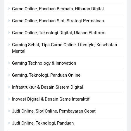
Game Online, Panduan Bermain, Hiburan Digital
Game Online, Panduan Slot, Strategi Permainan
Game Online, Teknologi Digital, Ulasan Platform
Gaming Sehat, Tips Game Online, Lifestyle, Kesehatan
Mental
Gaming Technology & Innovation
Gaming, Teknologi, Panduan Online
Infrastruktur & Desain Sistem Digital
Inovasi Digital & Desain Game Interaktif
Judi Online, Slot Online, Pembayaran Cepat
Judi Online, Teknologi, Panduan