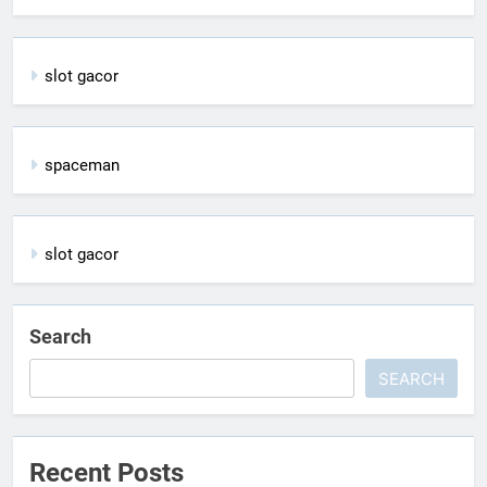
slot gacor
spaceman
slot gacor
Search
SEARCH
Recent Posts