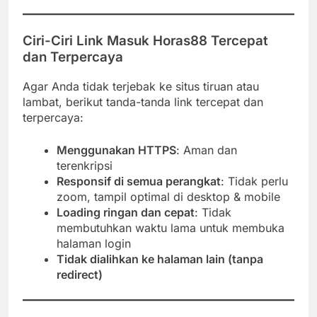
Ciri-Ciri Link Masuk Horas88 Tercepat
dan Terpercaya
Agar Anda tidak terjebak ke situs tiruan atau
lambat, berikut tanda-tanda link tercepat dan
terpercaya:
Menggunakan HTTPS
: Aman dan
terenkripsi
Responsif di semua perangkat
: Tidak perlu
zoom, tampil optimal di desktop & mobile
Loading ringan dan cepat
: Tidak
membutuhkan waktu lama untuk membuka
halaman login
Tidak dialihkan ke halaman lain (tanpa
redirect)