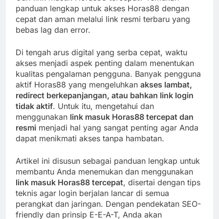
panduan lengkap untuk akses Horas88 dengan
cepat dan aman melalui link resmi terbaru yang
bebas lag dan error.
Di tengah arus digital yang serba cepat, waktu
akses menjadi aspek penting dalam menentukan
kualitas pengalaman pengguna. Banyak pengguna
aktif Horas88 yang mengeluhkan
akses lambat,
redirect berkepanjangan, atau bahkan link login
tidak aktif
. Untuk itu, mengetahui dan
menggunakan
link masuk Horas88 tercepat dan
resmi
menjadi hal yang sangat penting agar Anda
dapat menikmati akses tanpa hambatan.
Artikel ini disusun sebagai panduan lengkap untuk
membantu Anda menemukan dan menggunakan
link masuk Horas88 tercepat
, disertai dengan tips
teknis agar login berjalan lancar di semua
perangkat dan jaringan. Dengan pendekatan SEO-
friendly dan prinsip E-E-A-T, Anda akan