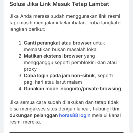
Solusi Jika Link Masuk Tetap Lambat
Jika Anda merasa sudah menggunakan link resmi
tapi masih mengalami kelambatan, coba langkah-
langkah berikut:
Ganti perangkat atau browser
untuk
memastikan bukan masalah lokal
Matikan ekstensi browser
yang
mengganggu seperti pemblokir iklan atau
proxy
Coba login pada jam non-sibuk
, seperti
pagi hari atau larut malam
Gunakan mode incognito/private browsing
Jika semua cara sudah dilakukan dan tetap tidak
bisa mengakses situs dengan lancar, hubungi
tim
dukungan pelanggan
horas88 login
melalui kanal
resmi mereka.