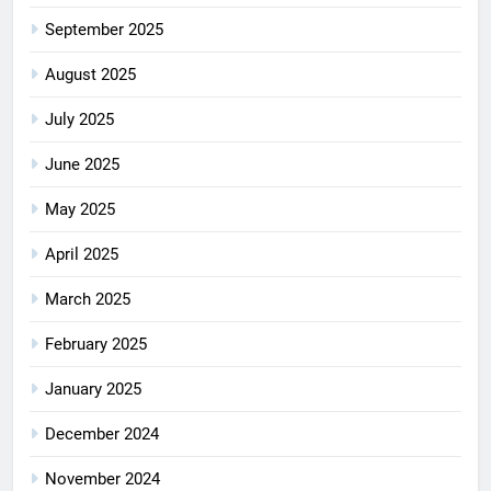
September 2025
August 2025
July 2025
June 2025
May 2025
April 2025
March 2025
February 2025
January 2025
December 2024
November 2024