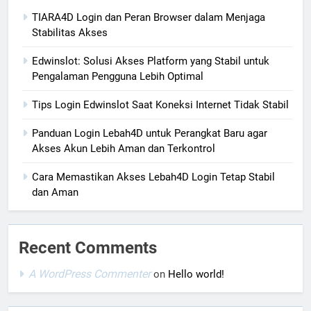
TIARA4D Login dan Peran Browser dalam Menjaga
Stabilitas Akses
Edwinslot: Solusi Akses Platform yang Stabil untuk
Pengalaman Pengguna Lebih Optimal
Tips Login Edwinslot Saat Koneksi Internet Tidak Stabil
Panduan Login Lebah4D untuk Perangkat Baru agar
Akses Akun Lebih Aman dan Terkontrol
Cara Memastikan Akses Lebah4D Login Tetap Stabil
dan Aman
Recent Comments
A WordPress Commenter
on
Hello world!