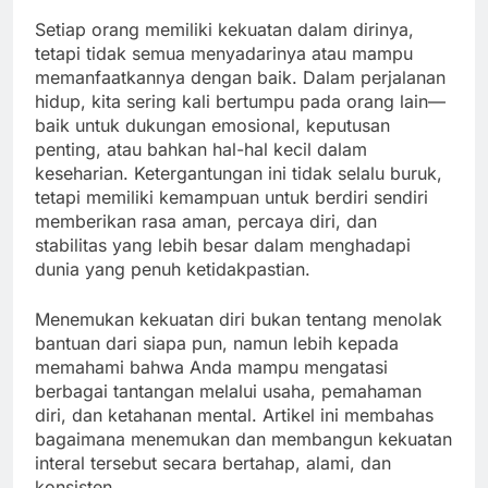
Setiap orang memiliki kekuatan dalam dirinya,
tetapi tidak semua menyadarinya atau mampu
memanfaatkannya dengan baik. Dalam perjalanan
hidup, kita sering kali bertumpu pada orang lain—
baik untuk dukungan emosional, keputusan
penting, atau bahkan hal-hal kecil dalam
keseharian. Ketergantungan ini tidak selalu buruk,
tetapi memiliki kemampuan untuk berdiri sendiri
memberikan rasa aman, percaya diri, dan
stabilitas yang lebih besar dalam menghadapi
dunia yang penuh ketidakpastian.
Menemukan kekuatan diri bukan tentang menolak
bantuan dari siapa pun, namun lebih kepada
memahami bahwa Anda mampu mengatasi
berbagai tantangan melalui usaha, pemahaman
diri, dan ketahanan mental. Artikel ini membahas
bagaimana menemukan dan membangun kekuatan
interal tersebut secara bertahap, alami, dan
konsisten.