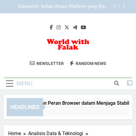
Skip
Tips Login Edwinslot Saat Koneksi Internet Tidak
to
Stabil
content
Panduan Login Lebah4D untuk Perangkat Baru
agar Akses Akun Lebih Aman dan Terkontrol
TIARA4D Login dan Peran Browser dalam
Menjaga Stabilitas Akses
Edwinslot: Solusi Akses Platform yang Stabil
untuk Pengalaman Pengguna Lebih Optimal
World With
Ikuti Perjalanan Dan Petualangan
Tips Login Edwinslot Saat Koneksi Internet Tidak
NEWSLETTER
RANDOM NEWS
Stabil
Falak
Menarik Dari World With Falak. Cerita
Panduan Login Lebah4D untuk Perangkat Baru
Seru Dan Panduan Untuk Para
agar Akses Akun Lebih Aman dan Terkontrol
MENU
Pelancong.
ARA4D Login dan Peran Browser dalam Menjaga Stabilitas Ak
HEADLINES
Weeks Ago
Home
Analisis Data & Teknologi