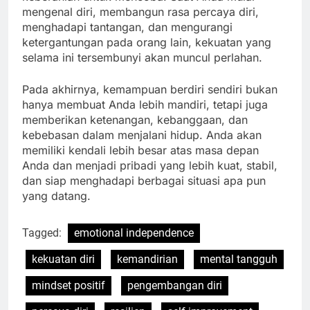
mengenal diri, membangun rasa percaya diri,
menghadapi tantangan, dan mengurangi
ketergantungan pada orang lain, kekuatan yang
selama ini tersembunyi akan muncul perlahan.
Pada akhirnya, kemampuan berdiri sendiri bukan
hanya membuat Anda lebih mandiri, tetapi juga
memberikan ketenangan, kebanggaan, dan
kebebasan dalam menjalani hidup. Anda akan
memiliki kendali lebih besar atas masa depan
Anda dan menjadi pribadi yang lebih kuat, stabil,
dan siap menghadapi berbagai situasi apa pun
yang datang.
Tagged:
emotional independence
kekuatan diri
kemandirian
mental tangguh
mindset positif
pengembangan diri