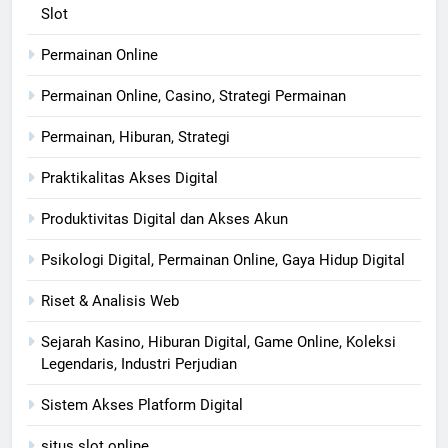
Slot
Permainan Online
Permainan Online, Casino, Strategi Permainan
Permainan, Hiburan, Strategi
Praktikalitas Akses Digital
Produktivitas Digital dan Akses Akun
Psikologi Digital, Permainan Online, Gaya Hidup Digital
Riset & Analisis Web
Sejarah Kasino, Hiburan Digital, Game Online, Koleksi
Legendaris, Industri Perjudian
Sistem Akses Platform Digital
situs slot online