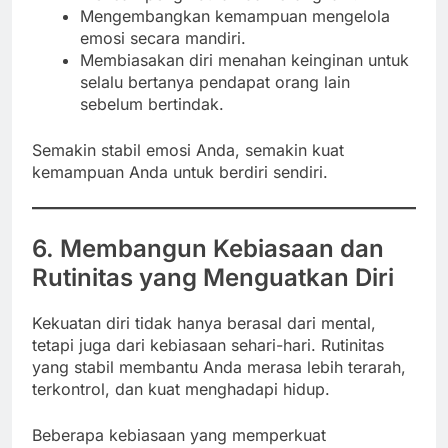
Mengembangkan kemampuan mengelola
emosi secara mandiri.
Membiasakan diri menahan keinginan untuk
selalu bertanya pendapat orang lain
sebelum bertindak.
Semakin stabil emosi Anda, semakin kuat
kemampuan Anda untuk berdiri sendiri.
6. Membangun Kebiasaan dan
Rutinitas yang Menguatkan Diri
Kekuatan diri tidak hanya berasal dari mental,
tetapi juga dari kebiasaan sehari-hari. Rutinitas
yang stabil membantu Anda merasa lebih terarah,
terkontrol, dan kuat menghadapi hidup.
Beberapa kebiasaan yang memperkuat