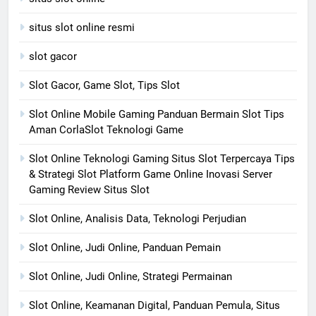
situs slot online resmi
slot gacor
Slot Gacor, Game Slot, Tips Slot
Slot Online Mobile Gaming Panduan Bermain Slot Tips
Aman CorlaSlot Teknologi Game
Slot Online Teknologi Gaming Situs Slot Terpercaya Tips
& Strategi Slot Platform Game Online Inovasi Server
Gaming Review Situs Slot
Slot Online, Analisis Data, Teknologi Perjudian
Slot Online, Judi Online, Panduan Pemain
Slot Online, Judi Online, Strategi Permainan
Slot Online, Keamanan Digital, Panduan Pemula, Situs