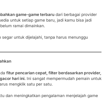
bahkan game-game terbaru
dari berbagai provider
sedia untuk setiap game baru, jadi kamu bisa jadi
ebelum ramai dimainkan.
n segar untuk dijelajahi, tanpa harus menunggu
dahkan
 Ada
fitur pencarian cepat, filter berdasarkan provider,
gacor hari ini.
Ini sangat mempermudah pemain untuk
us mengklik satu per satu.
ktu dan meningkatkan pengalaman menjelajah game