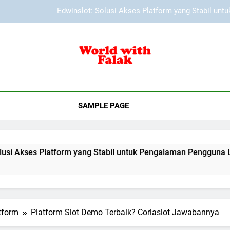
Edwinslot: Solusi Akses Platform yang Stabil un
Tips Login Edwin
Panduan Login Lebah4D untuk Perangkat Baru agar 
ld With Falak
TIARA4D Login dan Peran Br
alanan Dan Petualangan Menarik Dari World With Falak. Cerita
Edwinslot: Solusi Akses Platform yang Stabil un
SAMPLE PAGE
Tips Login Edwin
Panduan Login Lebah4D untuk Perangkat Baru agar 
Platform yang Stabil untuk Pengalaman Pengguna Lebih Optima
tform
Platform Slot Demo Terbaik? Corlaslot Jawabannya