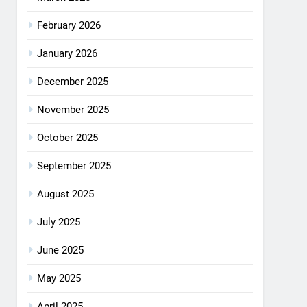
February 2026
January 2026
December 2025
November 2025
October 2025
September 2025
August 2025
July 2025
June 2025
May 2025
April 2025