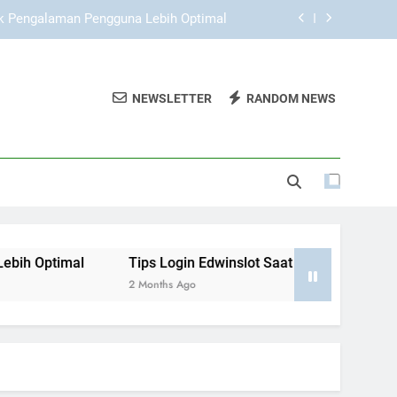
tuk Pengalaman Pengguna Lebih Optimal
slot Saat Koneksi Internet Tidak Stabil
Akses Akun Lebih Aman dan Terkontrol
NEWSLETTER
RANDOM NEWS
owser dalam Menjaga Stabilitas Akses
 Seru Dan Panduan Untuk Para Pelancong.
tuk Pengalaman Pengguna Lebih Optimal
slot Saat Koneksi Internet Tidak Stabil
Akses Akun Lebih Aman dan Terkontrol
l
Tips Login Edwinslot Saat Koneksi Internet Tidak Stabi
2 Months Ago