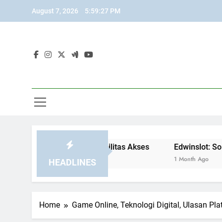
Skip
August 7, 2026
5:59:28 PM
to
content
Wor
Ikuti Perj
am Menjaga Stabilitas Akses
Edwinslot: Solusi Akses 
1 Month Ago
HEADLINES
Home
Game Online, Teknologi Digital, Ulasan Pla