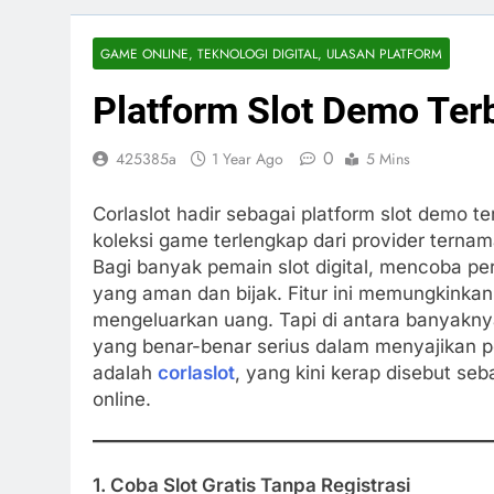
GAME ONLINE, TEKNOLOGI DIGITAL, ULASAN PLATFORM
Platform Slot Demo Ter
0
425385a
1 Year Ago
5 Mins
Corlaslot hadir sebagai platform slot demo te
koleksi game terlengkap dari provider ternam
Bagi banyak pemain slot digital, mencoba p
yang aman dan bijak. Fitur ini memungkink
mengeluarkan uang. Tapi di antara banyakny
yang benar-benar serius dalam menyajikan p
adalah
corlaslot
, yang kini kerap disebut se
online.
1. Coba Slot Gratis Tanpa Registrasi