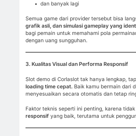
dan banyak lagi
Semua game dari provider tersebut bisa lan
grafik asli, dan simulasi gameplay yang iden
bagi pemain untuk memahami pola permainan, 
dengan uang sungguhan.
3. Kualitas Visual dan Performa Responsif
Slot demo di Corlaslot tak hanya lengkap, ta
loading time cepat.
Baik kamu bermain dari d
menyesuaikan secara otomatis dan tetap rin
Faktor teknis seperti ini penting, karena tid
responsif
yang baik, terutama untuk penggun