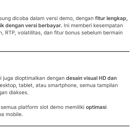
gsung dicoba dalam versi demo, dengan
fitur lengkap,
tik dengan versi berbayar.
Ini memberi kesempatan
RTP, volatilitas, dan fitur bonus sebelum bermain
pi juga dioptimalkan dengan
desain visual HD dan
esktop, tablet, atau smartphone, semua tampilan
gan diakses.
ak semua platform slot demo memiliki
optimasi
a mobile.