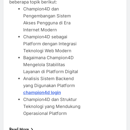
beberapa topik berikut:
Champion4D dan
Pengembangan Sistem
Akses Pengguna di Era
Internet Modern
Champion4D sebagai
Platform dengan Integrasi
Teknologi Web Modern
Bagaimana Champion4D
Mengelola Stabilitas
Layanan di Platform Digital
Analisis Sistem Backend
yang Digunakan Platform
champion4d login
Champion4D dan Struktur
Teknologi yang Mendukung
Operasional Platform
Read More