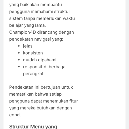
yang baik akan membantu
pengguna memahami struktur
sistem tanpa memerlukan waktu
belajar yang lama.
Champion4D dirancang dengan
pendekatan navigasi yang:
jelas
konsisten
mudah dipahami
responsif di berbagai
perangkat
Pendekatan ini bertujuan untuk
memastikan bahwa setiap
pengguna dapat menemukan fitur
yang mereka butuhkan dengan
cepat.
Struktur Menu yang