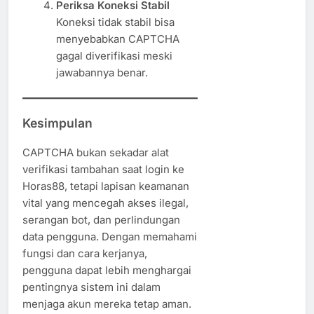
Periksa Koneksi Stabil
Koneksi tidak stabil bisa
menyebabkan CAPTCHA
gagal diverifikasi meski
jawabannya benar.
Kesimpulan
CAPTCHA bukan sekadar alat
verifikasi tambahan saat login ke
Horas88, tetapi lapisan keamanan
vital yang mencegah akses ilegal,
serangan bot, dan perlindungan
data pengguna. Dengan memahami
fungsi dan cara kerjanya,
pengguna dapat lebih menghargai
pentingnya sistem ini dalam
menjaga akun mereka tetap aman.