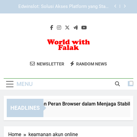
Skip
Tips Login Edwinslot Saat Koneksi Internet Tidak
to
Stabil
content
Panduan Login Lebah4D untuk Perangkat Baru
agar Akses Akun Lebih Aman dan Terkontrol
TIARA4D Login dan Peran Browser dalam
Menjaga Stabilitas Akses
Edwinslot: Solusi Akses Platform yang Stabil
untuk Pengalaman Pengguna Lebih Optimal
World With
Ikuti Perjalanan Dan Petualangan
Tips Login Edwinslot Saat Koneksi Internet Tidak
NEWSLETTER
RANDOM NEWS
Stabil
Falak
Menarik Dari World With Falak. Cerita
Panduan Login Lebah4D untuk Perangkat Baru
Seru Dan Panduan Untuk Para
agar Akses Akun Lebih Aman dan Terkontrol
MENU
Pelancong.
ARA4D Login dan Peran Browser dalam Menjaga Stabilitas Ak
HEADLINES
Weeks Ago
Home
keamanan akun online