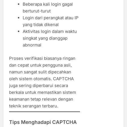
Beberapa kali login gagal
berturut-turut
Login dari perangkat atau IP
yang tidak dikenal
Aktivitas login dalam waktu
singkat yang dianggap
abnormal
Proses verifikasi biasanya ringan
dan cepat untuk pengguna asli,
namun sangat sulit dipecahkan
oleh sistem otomatis. CAPTCHA
juga sering diperbarui secara
berkala untuk memastikan sistem
keamanan tetap relevan dengan
teknik serangan terbaru.
Tips Menghadapi CAPTCHA