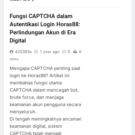
Fungsi CAPTCHA dalam
Autentikasi Login Horas88:
Perlindungan Akun di Era
Digital
425385a
1 year ago
0
6
mins
Mengapa CAPTCHA penting saat
login ke Horas88? Artikel ini
membahas fungsi utama
CAPTCHA dalam mencegah bot,
brute force, dan menjaga
keamanan akun pengguna secara
menyeluruh.
Di tengah meningkatnya ancaman
keamanan digital, sistem
CAPTCHA telah menjadi