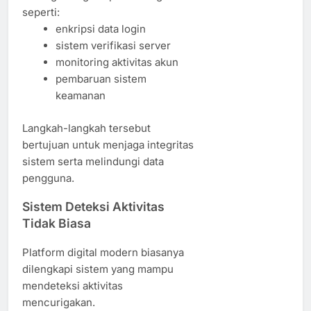
seperti:
enkripsi data login
sistem verifikasi server
monitoring aktivitas akun
pembaruan sistem
keamanan
Langkah-langkah tersebut
bertujuan untuk menjaga integritas
sistem serta melindungi data
pengguna.
Sistem Deteksi Aktivitas
Tidak Biasa
Platform digital modern biasanya
dilengkapi sistem yang mampu
mendeteksi aktivitas
mencurigakan.