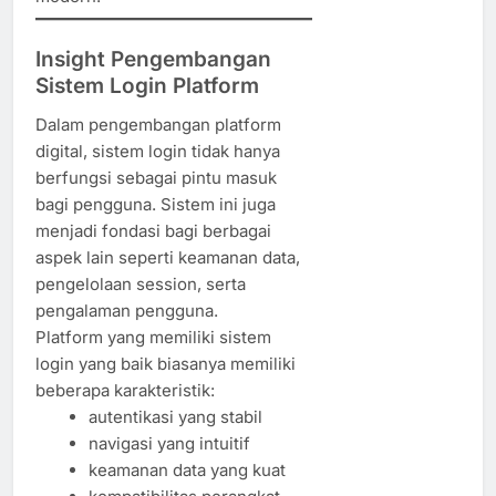
Insight Pengembangan
Sistem Login Platform
Dalam pengembangan platform
digital, sistem login tidak hanya
berfungsi sebagai pintu masuk
bagi pengguna. Sistem ini juga
menjadi fondasi bagi berbagai
aspek lain seperti keamanan data,
pengelolaan session, serta
pengalaman pengguna.
Platform yang memiliki sistem
login yang baik biasanya memiliki
beberapa karakteristik:
autentikasi yang stabil
navigasi yang intuitif
keamanan data yang kuat