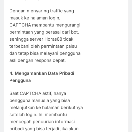
Dengan menyaring traffic yang
masuk ke halaman login,
CAPTCHA membantu mengurangi
permintaan yang berasal dari bot,
sehingga server Horas88 tidak
terbebani oleh permintaan palsu
dan tetap bisa melayani pengguna
asli dengan respons cepat.
4.
Mengamankan Data Pribadi
Pengguna
Saat CAPTCHA aktif, hanya
pengguna manusia yang bisa
melanjutkan ke halaman berikutnya
setelah login. Ini membantu
mencegah pencurian informasi
pribadi yang bisa terjadi jika akun