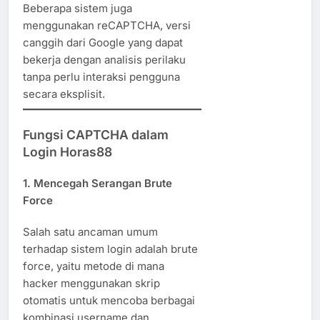
Beberapa sistem juga
menggunakan reCAPTCHA, versi
canggih dari Google yang dapat
bekerja dengan analisis perilaku
tanpa perlu interaksi pengguna
secara eksplisit.
Fungsi CAPTCHA dalam
Login Horas88
1.
Mencegah Serangan Brute
Force
Salah satu ancaman umum
terhadap sistem login adalah brute
force, yaitu metode di mana
hacker menggunakan skrip
otomatis untuk mencoba berbagai
kombinasi username dan