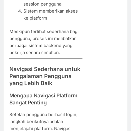
session pengguna
Sistem memberikan akses
ke platform
Meskipun terlihat sederhana bagi
pengguna, proses ini melibatkan
berbagai sistem backend yang
bekerja secara simultan.
Navigasi Sederhana untuk
Pengalaman Pengguna
yang Lebih Baik
Mengapa Navigasi Platform
Sangat Penting
Setelah pengguna berhasil login,
langkah berikutnya adalah
menjelajahi platform. Navigasi