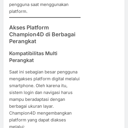
pengguna saat menggunakan
platform.
Akses Platform
Champion4D di Berbagai
Perangkat
Kompatibilitas Multi
Perangkat
Saat ini sebagian besar pengguna
mengakses platform digital melalui
smartphone. Oleh karena itu,
sistem login dan navigasi harus
mampu beradaptasi dengan
berbagai ukuran layar.
Champion4D mengembangkan
platform yang dapat diakses
melalui: