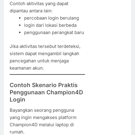
Contoh aktivitas yang dapat
dipantau antara lain:
percobaan login berulang
login dari lokasi berbeda
penggunaan perangkat baru
Jika aktivitas tersebut terdeteksi,
sistem dapat mengambil langkah
pencegahan untuk menjaga
keamanan akun.
Contoh Skenario Praktis
Penggunaan Champion4D
Login
Bayangkan seorang pengguna
yang ingin mengakses platform
Champion4D melalui laptop di
rumah.