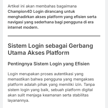
Artikel ini akan membahas bagaimana
Champion4D Login dirancang untuk
menghadirkan akses platform yang efisien serta
navigasi yang sederhana bagi pengguna di era
internet modern.
Sistem Login sebagai Gerbang
Utama Akses Platform
Pentingnya Sistem Login yang Efisien
Login merupakan proses autentikasi yang
memastikan bahwa pengguna yang mengakses
platform adalah pihak yang memiliki izin. Tanpa
sistem login yang baik, sebuah platform digital
akan sulit menjaga keamanan serta stabilitas
layanannya.