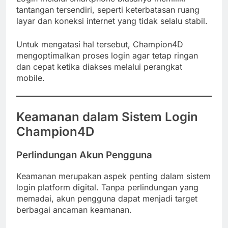
tantangan tersendiri, seperti keterbatasan ruang
layar dan koneksi internet yang tidak selalu stabil.
Untuk mengatasi hal tersebut, Champion4D
mengoptimalkan proses login agar tetap ringan
dan cepat ketika diakses melalui perangkat
mobile.
Keamanan dalam Sistem Login
Champion4D
Perlindungan Akun Pengguna
Keamanan merupakan aspek penting dalam sistem
login platform digital. Tanpa perlindungan yang
memadai, akun pengguna dapat menjadi target
berbagai ancaman keamanan.