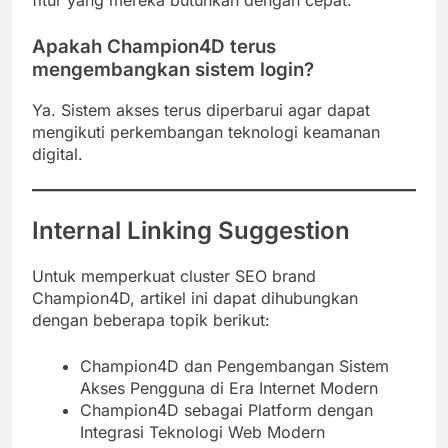
Apakah Champion4D terus
mengembangkan sistem login?
Ya. Sistem akses terus diperbarui agar dapat
mengikuti perkembangan teknologi keamanan
digital.
Internal Linking Suggestion
Untuk memperkuat cluster SEO brand
Champion4D, artikel ini dapat dihubungkan
dengan beberapa topik berikut:
Champion4D dan Pengembangan Sistem
Akses Pengguna di Era Internet Modern
Champion4D sebagai Platform dengan
Integrasi Teknologi Web Modern