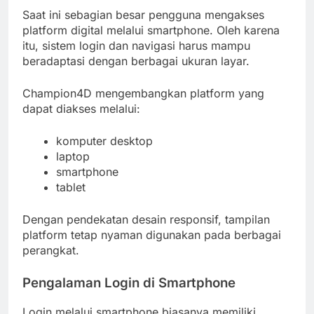
Saat ini sebagian besar pengguna mengakses
platform digital melalui smartphone. Oleh karena
itu, sistem login dan navigasi harus mampu
beradaptasi dengan berbagai ukuran layar.
Champion4D mengembangkan platform yang
dapat diakses melalui:
komputer desktop
laptop
smartphone
tablet
Dengan pendekatan desain responsif, tampilan
platform tetap nyaman digunakan pada berbagai
perangkat.
Pengalaman Login di Smartphone
Login melalui smartphone biasanya memiliki