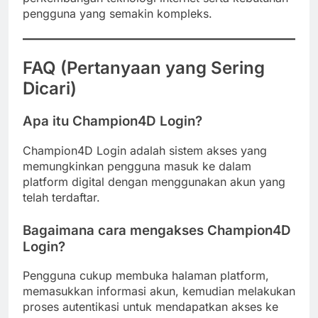
pengguna yang semakin kompleks.
FAQ (Pertanyaan yang Sering
Dicari)
Apa itu Champion4D Login?
Champion4D Login adalah sistem akses yang
memungkinkan pengguna masuk ke dalam
platform digital dengan menggunakan akun yang
telah terdaftar.
Bagaimana cara mengakses Champion4D
Login?
Pengguna cukup membuka halaman platform,
memasukkan informasi akun, kemudian melakukan
proses autentikasi untuk mendapatkan akses ke