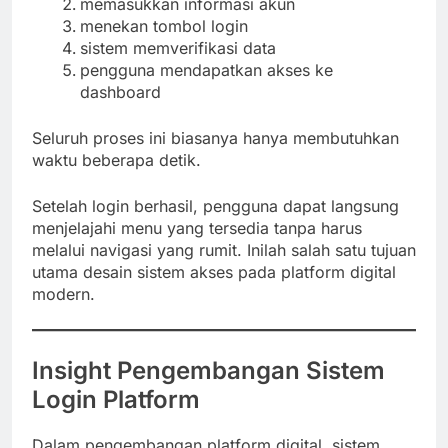
memasukkan informasi akun
menekan tombol login
sistem memverifikasi data
pengguna mendapatkan akses ke
dashboard
Seluruh proses ini biasanya hanya membutuhkan
waktu beberapa detik.
Setelah login berhasil, pengguna dapat langsung
menjelajahi menu yang tersedia tanpa harus
melalui navigasi yang rumit. Inilah salah satu tujuan
utama desain sistem akses pada platform digital
modern.
Insight Pengembangan Sistem
Login Platform
Dalam pengembangan platform digital, sistem