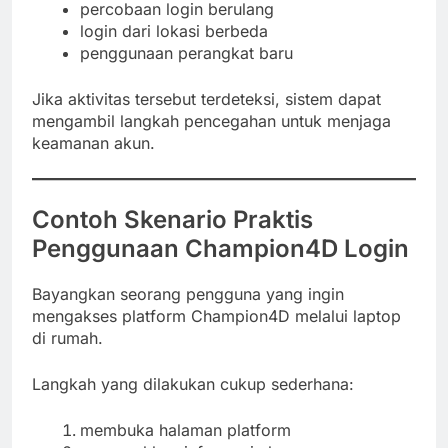
percobaan login berulang
login dari lokasi berbeda
penggunaan perangkat baru
Jika aktivitas tersebut terdeteksi, sistem dapat
mengambil langkah pencegahan untuk menjaga
keamanan akun.
Contoh Skenario Praktis
Penggunaan Champion4D Login
Bayangkan seorang pengguna yang ingin
mengakses platform Champion4D melalui laptop
di rumah.
Langkah yang dilakukan cukup sederhana:
membuka halaman platform