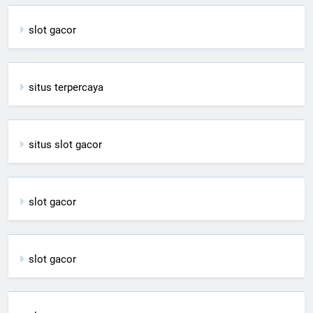
slot gacor
situs terpercaya
situs slot gacor
slot gacor
slot gacor